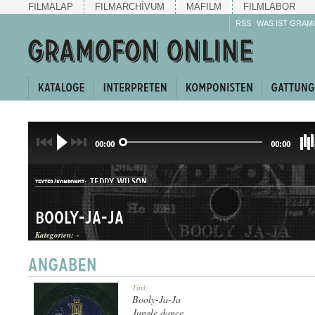
FILMALAP
FILMARCHÍVUM
MAFILM
FILMLABOR
RSS
WAS IST GRAM
00:00
00:00
TEDDY WILSON
TEXTER/KOMPONIST:
Booly-Ja-Ja
Kategorien:
-
Titel:
GATTUNG:
Booly-Ja-Ja
Jungle dance