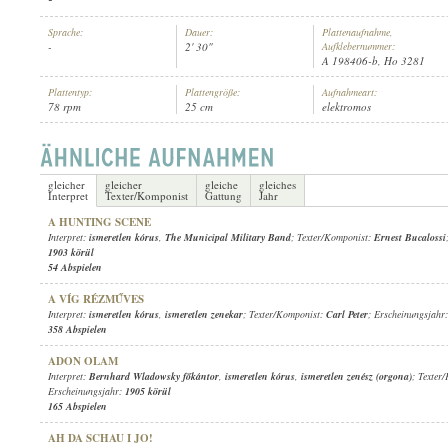
Sprache:
Dauer:
Plattenaufnahme,
-
2' 30"
Aufklebernummer:
A 198406-b, Ho 3281
Plattentyp:
Plattengröße:
Aufnahmeart:
78 rpm
25 cm
elektromos
ISMERETLEN KÓRUS
,
CHAPPY AND HIS ORCHESTRA
INTERPRET:
gleicher
gleicher
gleiche
gleiches
Interpret
Texter/Komponist
Gattung
Jahr
A HUNTING SCENE
Interpret:
ismeretlen kórus
,
The Municipal Military Band
; Texter/Komponist:
Ernest Bucalossi
1903 körül
54 Abspielen
A VÍG RÉZMŰVES
Interpret:
ismeretlen kórus
,
ismeretlen zenekar
; Texter/Komponist:
Carl Peter
; Erscheinungsjahr
358 Abspielen
ADON OLAM
Interpret:
Bernhard Wladowsky főkántor
,
ismeretlen kórus
,
ismeretlen zenész (orgona)
; Texter
Erscheinungsjahr:
1905 körül
165 Abspielen
AH DA SCHAU I JO!