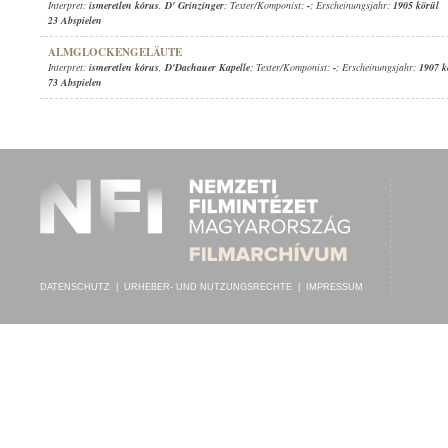
Interpret:
ismeretlen kórus
,
D' Grinzinger
; Texter/Komponist:
-
; Erscheinungsjahr:
1905 körül
23 Abspielen
ALMGLOCKENGELÄUTE
Interpret:
ismeretlen kórus
,
D'Dachauer Kapelle
; Texter/Komponist:
-
; Erscheinungsjahr:
1907 k
73 Abspielen
DATENSCHUTZ
|
URHEBER- UND NUTZUNGSRECHTE
|
IMPRESSUM