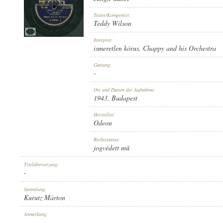
Texter/Komponist:
Teddy Wilson
Interpret:
ismeretlen kórus
,
Chappy and his Orchestra
1943
ERSCHEINUNGSJAHR:
Gattung:
-
Ort und Datum der Aufnahme:
1943
, Budapest
Hersteller:
Odeon
ODEON
HERSTELLER:
Rechtsstatus:
jogvédett mű
Titelübersetzung:
-
Sammlung:
Kurutz Márton
A 198406-B
PLATTENAUFNAHME:
Anmerkung:
-