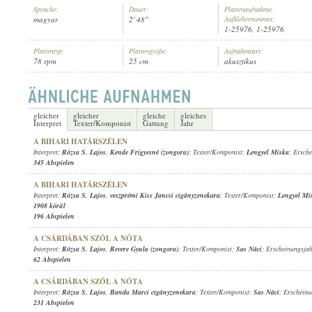
Sprache:
Dauer:
Plattenaufnahme,
magyar
2' 48"
Aufklebernummer:
1-25976, 1-25976
Plattentyp:
Plattengröße:
Aufnahmeart:
78 rpm
25 cm
akusztikus
RÓZSA S. LAJOS
,
TOLL ÁRPÁD ÉS TOLL KÁROLY CIGÁNYZENEKARA
INTERPRET:
gleicher
gleicher
gleiche
gleiches
Interpret
Texter/Komponist
Gattung
Jahr
A BIHARI HATÁRSZÉLEN
Interpret:
Rózsa S. Lajos
,
Kende Frigyesné (zongora)
; Texter/Komponist:
Lengyel Miska
; Ersch
345 Abspielen
A BIHARI HATÁRSZÉLEN
Interpret:
Rózsa S. Lajos
,
veszprémi Kiss Jancsi cigányzenekara
; Texter/Komponist:
Lengyel Mi
1908 körül
196 Abspielen
A CSÁRDÁBAN SZÓL A NÓTA
Interpret:
Rózsa S. Lajos
,
Revere Gyula (zongora)
; Texter/Komponist:
Sas Náci
; Erscheinungsja
62 Abspielen
A CSÁRDÁBAN SZÓL A NÓTA
Interpret:
Rózsa S. Lajos
,
Banda Marci cigányzenekara
; Texter/Komponist:
Sas Náci
; Erschein
231 Abspielen