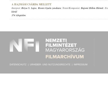
A HAJMÁSI CSÁRDA MELLETT
Interpret:
Rózsa S. Lajos
,
Revere Gyula zenekara
; Texter/Komponist:
Bajomi Böhm Hümér
; Er
körül
374 Abspielen
DATENSCHUTZ
|
URHEBER- UND NUTZUNGSRECHTE
|
IMPRESSUM