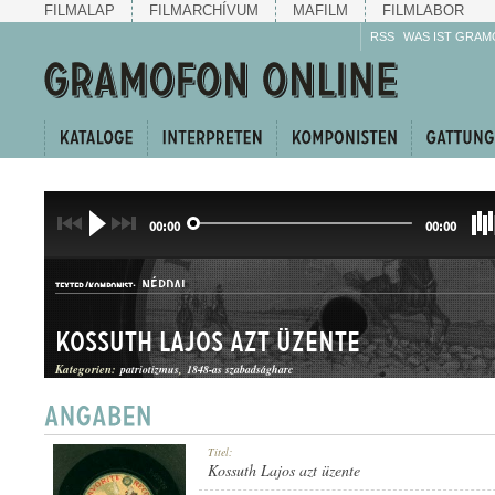
FILMALAP
FILMARCHÍVUM
MAFILM
FILMLABOR
RSS
WAS IST GRAM
00:00
00:00
NÉPDAL
TEXTER/KOMPONIST:
Kossuth Lajos azt üzente
Kategorien:
patriotizmus
1848-as szabadságharc
KESERGŐ
Titel:
GATTUNG:
Kossuth Lajos azt üzente