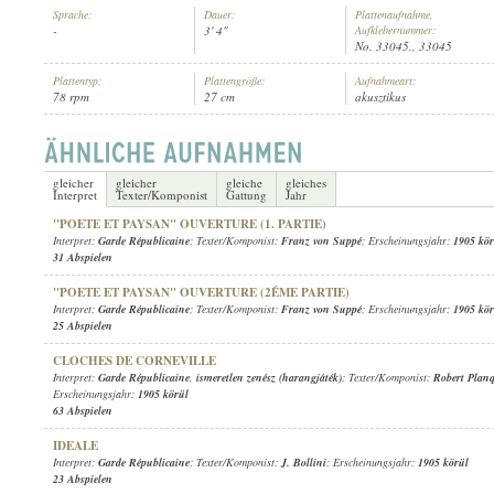
Sprache:
Dauer:
Plattenaufnahme,
-
3' 4"
Aufklebernummer:
No. 33045., 33045
Plattentyp:
Plattengröße:
Aufnahmeart:
78 rpm
27 cm
akusztikus
GARDE RÉPUBLICAINE
INTERPRET:
gleicher
gleicher
gleiche
gleiches
Interpret
Texter/Komponist
Gattung
Jahr
"POETE ET PAYSAN" OUVERTURE (1. PARTIE)
Interpret:
Garde Républicaine
; Texter/Komponist:
Franz von Suppé
; Erscheinungsjahr:
1905 kör
31 Abspielen
"POETE ET PAYSAN" OUVERTURE (2ÉME PARTIE)
Interpret:
Garde Républicaine
; Texter/Komponist:
Franz von Suppé
; Erscheinungsjahr:
1905 kör
25 Abspielen
CLOCHES DE CORNEVILLE
Interpret:
Garde Républicaine
,
ismeretlen zenész (harangjáték)
; Texter/Komponist:
Robert Planq
Erscheinungsjahr:
1905 körül
63 Abspielen
IDEALE
Interpret:
Garde Républicaine
; Texter/Komponist:
J. Bollini
; Erscheinungsjahr:
1905 körül
23 Abspielen