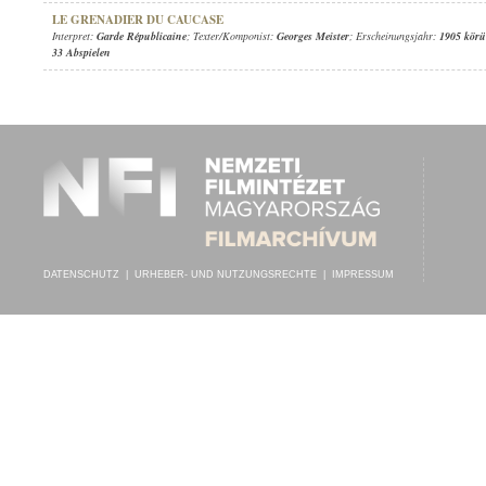
LE GRENADIER DU CAUCASE
Interpret:
Garde Républicaine
; Texter/Komponist:
Georges Meister
; Erscheinungsjahr:
1905 körü
33 Abspielen
DATENSCHUTZ
|
URHEBER- UND NUTZUNGSRECHTE
|
IMPRESSUM