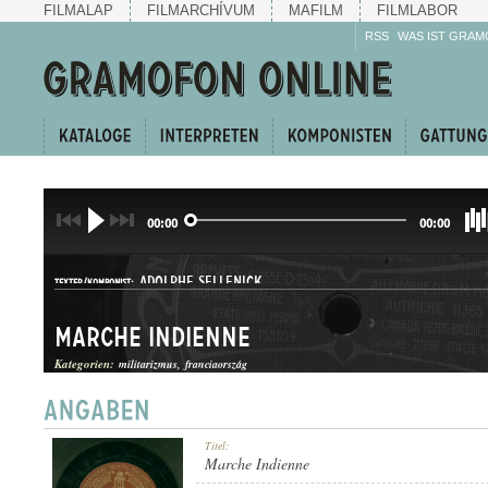
FILMALAP
FILMARCHÍVUM
MAFILM
FILMLABOR
RSS
WAS IST GRAM
00:00
00:00
ADOLPHE SELLENICK
TEXTER/KOMPONIST:
Marche Indienne
Kategorien:
militarizmus
franciaország
INDULÓ
Titel:
GATTUNG:
Marche Indienne