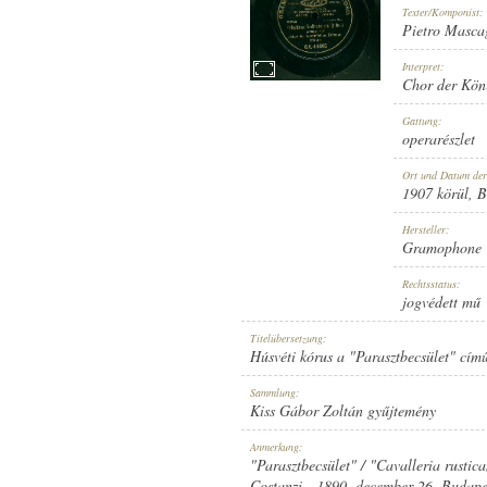
Texter/Komponist:
Pietro Masca
Interpret:
Chor der Kön
1907 KÖRÜL
Gattung:
ERSCHEINUNGSJAHR:
operarészlet
Ort und Datum de
1907 körül
, B
Hersteller:
Gramophone 
GRAMOPHONE CONCERT RECO
Rechtsstatus:
HERSTELLER:
jogvédett mű
Titelübersetzung:
Húsvéti kórus a "Parasztbecsület" cím
Sammlung:
Kiss Gábor Zoltán gyűjtemény
G. C.-44605
Anmerkung:
PLATTENAUFNAHME:
"Parasztbecsület" / "Cavalleria rusti
Costanzi - 1890. december 26. Budape