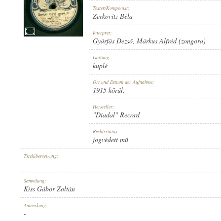
Texter/Komponist:
Zerkovitz Béla
Interpret:
Gyárfás Dezső
,
Márkus Alfréd (zongora)
1915 KÖRÜL
ERSCHEINUNGSJAHR:
Gattung:
kuplé
Ort und Datum der Aufnahme:
1915 körül
, -
Hersteller:
"Diadal" Record
"DIADAL" RECORD
HERSTELLER:
Rechtsstatus:
jogvédett mű
Titelübersetzung:
-
Sammlung:
Kiss Gábor Zoltán
D 1421
PLATTENAUFNAHME:
Anmerkung:
-