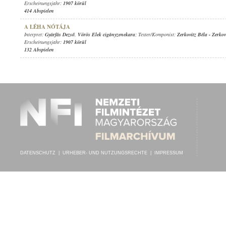
Erscheinungsjahr:
1907 körül
414 Abspielen
A LÉHA NÓTÁJA
Interpret:
Gyárfás Dezső
,
Vörös Elek cigányzenekara
; Texter/Komponist:
Zerkovitz Béla
-
Zerkov
Erscheinungsjahr:
1907 körül
132 Abspielen
DATENSCHUTZ
|
URHEBER- UND NUTZUNGSRECHTE
|
IMPRESSUM