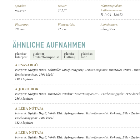
Sprache:
Dauer:
Plattenaufnahme,
magyar
3' 11"
Aufklebernummer:
D 1421, 58052
Plattentyp:
Plattengröße:
Aufnahmeart:
78 rpm
25 cm
akusztikus
GYÁRFÁS DEZSŐ
,
MÁRKUS ALFRÉD (ZONGORA)
INTERPRET:
gleicher
gleicher
gleiche
gleiches
Interpret
Texter/Komponist
Gattung
Jahr
A CSAVARGÓ
Interpret:
Gyárfás Dezső
,
Schindler József (zongora)
; Texter/Komponist:
ismeretlen szerző
-
isme
Erscheinungsjahr:
1906 körül
138 Abspielen
A JOGTUDOR
Interpret:
Gyárfás Dezső
,
ismeretlen zenekar
; Texter/Komponist:
-
; Erscheinungsjahr:
1912 körül
256 Abspielen
A LÉHA NÓTÁJA
Interpret:
Gyárfás Dezső
,
Vörös Elek cigányzenekara
; Texter/Komponist:
Zerkovitz Béla
-
Zerkov
Erscheinungsjahr:
1907 körül
382 Abspielen
A LÉHA NÓTÁJA
Interpret:
Gyárfás Dezső
,
Vörös Elek cigányzenekara
; Texter/Komponist:
Zerkovitz Béla
-
Zerkov