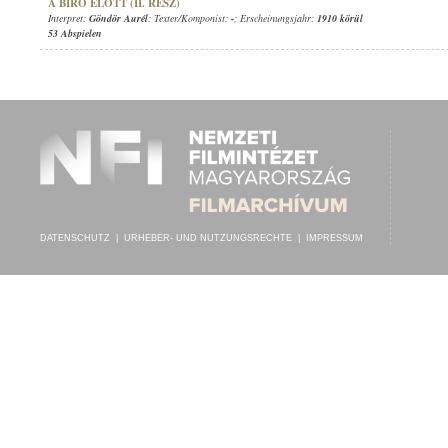
A BÍRÓ ELŐTT (II. RÉSZ)
Interpret:
Göndör Aurél
; Texter/Komponist:
-
; Erscheinungsjahr:
1910 körül
53 Abspielen
DATENSCHUTZ
|
URHEBER- UND NUTZUNGSRECHTE
|
IMPRESSUM