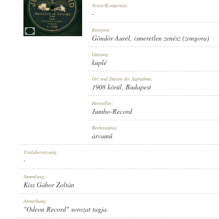
Texter/Komponist:
-
Interpret:
Göndör Aurél
,
ismeretlen zenész (zongora)
GÖNDÖR AURÉL
,
ISMERETLEN ZENÉSZ (ZONGORA)
Gattung:
INTERPRET:
kuplé
Ort und Datum der Aufnahme:
1908 körül
, Budapest
Hersteller:
Jumbo-Record
-
Rechtsstatus:
TEXTER/KOMPONIST:
árvamű
Titelübersetzung:
-
Sammlung:
Kiss Gábor Zoltán
KUPLÉ
Anmerkung:
GATTUNG:
"Odeon Record" sorozat tagja.