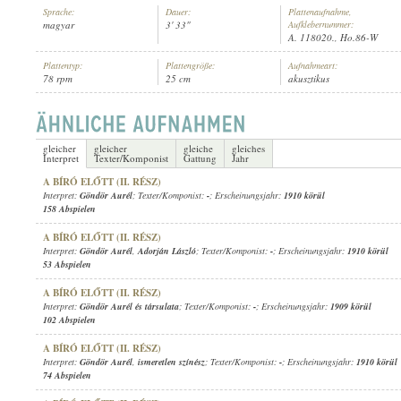
Sprache:
Dauer:
Plattenaufnahme,
magyar
3' 33"
Aufklebernummer:
A. 118020., Ho.86-W
Plattentyp:
Plattengröße:
Aufnahmeart:
78 rpm
25 cm
akusztikus
1908 KÖRÜL
ERSCHEINUNGSJAHR:
gleicher
gleicher
gleiche
gleiches
Interpret
Texter/Komponist
Gattung
Jahr
A BÍRÓ ELŐTT (II. RÉSZ)
Interpret:
Göndör Aurél
; Texter/Komponist:
-
; Erscheinungsjahr:
1910 körül
158 Abspielen
A BÍRÓ ELŐTT (II. RÉSZ)
Interpret:
Göndör Aurél
,
Adorján László
; Texter/Komponist:
-
; Erscheinungsjahr:
1910 körül
53 Abspielen
A BÍRÓ ELŐTT (II. RÉSZ)
Interpret:
Göndör Aurél és társulata
; Texter/Komponist:
-
; Erscheinungsjahr:
1909 körül
102 Abspielen
A BÍRÓ ELŐTT (II. RÉSZ)
Interpret:
Göndör Aurél
,
ismeretlen színész
; Texter/Komponist:
-
; Erscheinungsjahr:
1910 körül
74 Abspielen