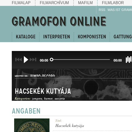
FILMALAP
FILMARCHÍVUM
MAFILM
FILMLABOR
RSS
WAS IST GRAM
00:00
00:00
JUMBO-RECORD
HERSTELLER:
Hacsekék kutyája
Kategorien:
zongora
humor
ausztria
A. 118020.
Titel:
PLATTENAUFNAHME:
Hacsekék kutyája