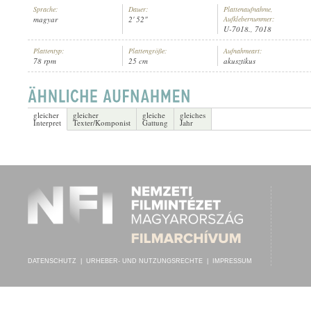
Sprache:
Dauer:
Plattenaufnahme,
magyar
2' 52"
Aufklebernummer:
U-7018., 7018
Plattentyp:
Plattengröße:
Aufnahmeart:
78 rpm
25 cm
akusztikus
"CSAK HAMISSAN" DALÁRDA
INTERPRET:
gleicher
gleicher
gleiche
gleiches
Interpret
Texter/Komponist
Gattung
Jahr
DATENSCHUTZ
|
URHEBER- UND NUTZUNGSRECHTE
|
IMPRESSUM