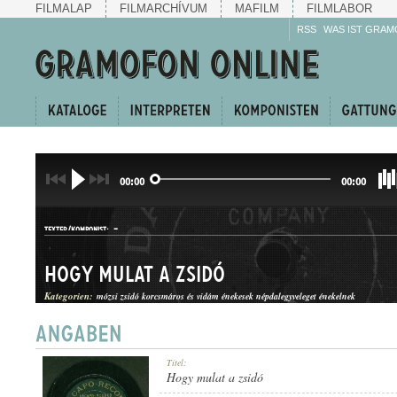
FILMALAP
FILMARCHÍVUM
MAFILM
FILMLABOR
RSS
WAS IST GRAM
00:00
00:00
-
TEXTER/KOMPONIST:
Hogy mulat a zsidó
Kategorien:
mózsi zsidó korcsmáros és vidám énekesek népdalegyveleget énekelnek
HANGJÁTÉK
Titel:
GATTUNG:
Hogy mulat a zsidó