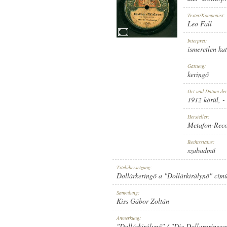
Texter/Komponist:
Leo Fall
Interpret:
ismeretlen ka
1912 KÖRÜL
ERSCHEINUNGSJAHR:
Gattung:
keringő
Ort und Datum de
1912 körül
, -
Hersteller:
Metafon-Rec
METAFON-RECORD
HERSTELLER:
Rechtsstatus:
szabadmű
Titelübersetzung:
Dollárkeringő a "Dollárkirálynő" című
Sammlung:
Kiss Gábor Zoltán
2041
PLATTENAUFNAHME:
Anmerkung:
"Dollárkirálynő" / "Die Dollarprinzess