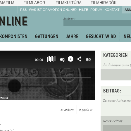
MAFILM
FILMLABOR
FILMKULTÚRA
FILMHIRADÓK
RSS
WAS IST GRAMOFON ONLINE?
HILFE
FORUM
KONTAKT
AN
Hören Sie zu!
Suchwort:
Machen Sie mit!
Reden Sie mit!
Empfehlen Sie
weiter!
HQ
GO
00:00
die dollarprinzessin 
nzessin
Zu dieser Aufnahme
34 Anhören
0 gefällt es
Neuer Beitrag
r
inzessin"