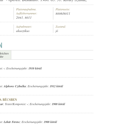
Plattenaufnahme,
Plattenseite:
Aufklebernummer:
8006/8011
2041, 8011
Aufnahmeart:
Zustand:
akusztikus
jó
leiches
ahr
st:
-
; Erscheinungsjahr:
1910 körül
st:
Alphons Czibulka
; Erscheinungsjahr:
1912 körül
A BÉCSBEN
kar
; Texter/Komponist:
-
; Erscheinungsjahr:
1908 körül
st:
Lehár Ferenc
; Erscheinungsjahr:
1908 körül