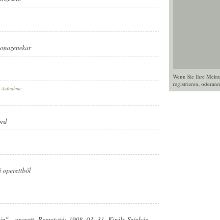
tonazenekar
Wenn Sie Ihre Mein
registrieren
, oder
anm
r Aufnahme:
ord
 operettből
in" - operett. Bemutató: 1908. 03. 31. Király Színház