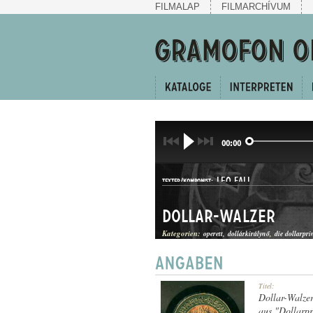
FILMALAP
FILMARCHÍVUM
00:00
LEO FALL
TEXTER/KOMPONIST:
Dollar-Walzer
Kategorien:
operett
dollárkirálynő
die dollarpri
KERINGŐ
Titel:
GATTUNG:
Dollar-Walze
aus "Dollarpr