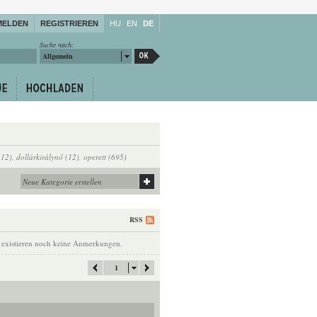
MELDEN
REGISTRIEREN
HU
EN
DE
Suche nach:
Allgemein
(12)
,
dollárkirálynő (12)
,
operett (695)
RSS
 existieren noch keine Anmerkungen.
1