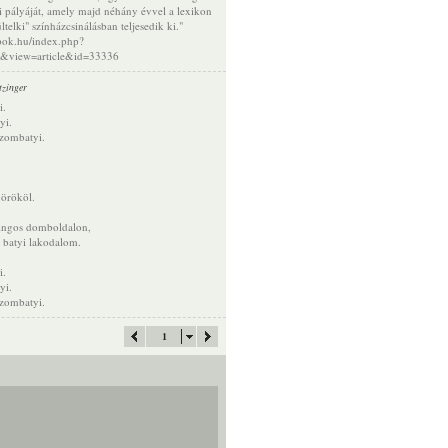
zi pályáját, amely majd néhány évvel a lexikon
telki" színházcsinálásban teljesedik ki."
apok.hu/index.php?
t&view=article&id=33336
tzinger
i.
yi.
zombatyi.
 örököl.
ingos domboldalon,
 batyi lakodalom.
i.
yi.
zombatyi.
1