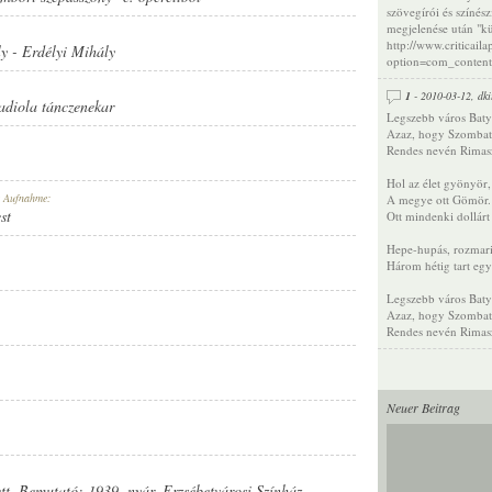
szövegírói és színés
megjelenése után "kül
http://www.criticail
ly
-
Erdélyi Mihály
option=com_conten
1
- 2010-03-12,
dki
adiola tánczenekar
Legszebb város Baty
Azaz, hogy Szombat
Rendes nevén Rimas
Hol az élet gyönyör,
r Aufnahme:
A megye ott Gömör.
st
Ott mindenki dollárt
Hepe-hupás, rozmar
Három hétig tart egy
Legszebb város Baty
Azaz, hogy Szombat
Rendes nevén Rimas
Neuer Beitrag
tt. Bemutató: 1939. nyár, Erzsébetvárosi Színház