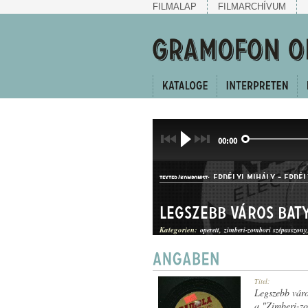
FILMALAP
FILMARCHÍVUM
00:00
ERDÉLYI MIHÁLY
-
ERDÉL
TEXTER/KOMPONIST:
Legszebb város Baty
Kategorien:
operett
zimberi-zombori szépasszony
FOXTROT
Titel:
GATTUNG:
Legszebb váro
a "Zimberi-zo