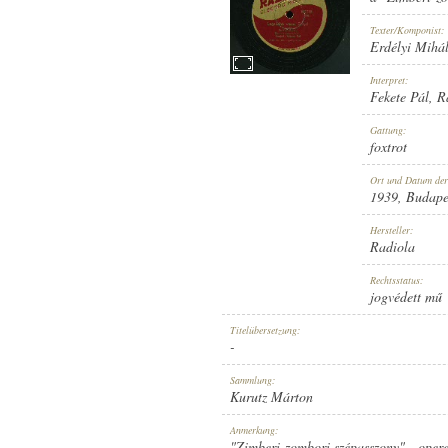
Texter/Komponist:
Erdélyi Mihá
Interpret:
Fekete Pál
,
R
1939
ERSCHEINUNGSJAHR:
Gattung:
foxtrot
Ort und Datum de
1939
, Budape
Hersteller:
Radiola
RADIOLA
HERSTELLER:
Rechtsstatus:
jogvédett mű
Titelübersetzung:
-
Sammlung:
Kurutz Márton
RB 215
PLATTENAUFNAHME:
Anmerkung:
"Zimberi-zombori szépasszony" - opere