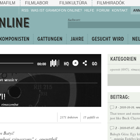
MAFILM
FILMLABOR
FILMKULTÚRA
FILMHIRADÓK
RSS
WAS IST GRAMOFON ONLINE?
HILFE
FORUM
KONTAKT
AN
Hören Sie zu!
Suchwort:
Machen Sie mit!
Reden Sie mit!
Empfehlen Sie
weiter!
HQ
GO
00:00
operett (695)
,
rimas
YI MIHÁLY
i!
rimaszombat
3
- 2010-10-16,
mm
That tenor and mute
2171 Anhören
15 gefällt es
just like Buck Clayt
2
- 2010-05-07,
dki
s Batyi!
Balogh Géza: Egy kü
mbori szépasszony" c. operettből
"...miután Erdélyi le