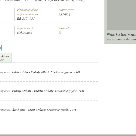
Plattenaufnahme,
Plattenseite:
Aufklebernummer:
931/932
RB 215, 931
Aufnahmeart:
Zustand:
elektromos
jó
NEKAR
Wenn Sie Ihre Mein
registrieren
, oder
anm
leiches
ahr
Komponist:
Fehér István
-
Vadady Albert
; Erscheinungsjahr:
1941
Komponist:
Erdélyi Mihály
-
Erdélyi Mihály
; Erscheinungsjahr:
1939
Komponist:
Ács Ágnes
-
Szász Miklós
; Erscheinungsjahr:
1941