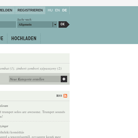
MELDEN
REGISTRIEREN
HU
EN
DE
Suche nach:
Allgemein
zombat (1)
,
zimberi-zombori szépasszony (2)
RSS
ilovan
d trumpet solos are awesome. Trumpet sounds
on!
tzinger
lteleki komédiás
szerel a tengerészettől, egyszerre kezdi meg