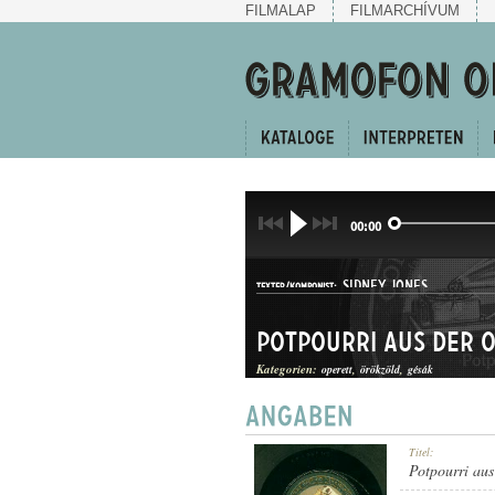
FILMALAP
FILMARCHÍVUM
00:00
SIDNEY JONES
TEXTER/KOMPONIST:
Potpourri aus der O
Kategorien:
operett
örökzöld
gésák
KERINGŐEGYVELEG
Titel:
GATTUNG:
Potpourri aus