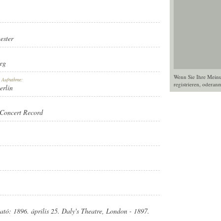
ester
eg
Wenn Sie Ihre Mein
r Aufnahme:
registrieren
, oder
anm
erlin
Concert Record
RD
ató: 1896. április 25. Daly's Theatre, London - 1897.