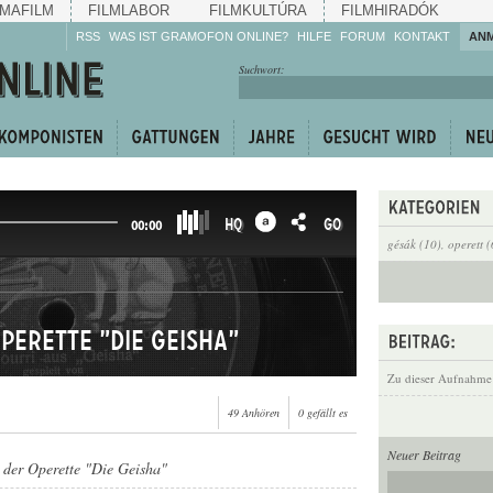
MAFILM
FILMLABOR
FILMKULTÚRA
FILMHIRADÓK
RSS
WAS IST GRAMOFON ONLINE?
HILFE
FORUM
KONTAKT
AN
Hören Sie zu!
Suchwort:
Machen Sie mit!
Reden Sie mit!
Empfehlen Sie
weiter!
HQ
GO
00:00
gésák (10)
,
operett 
perette "Die Geisha"
Zu dieser Aufnahme
49 Anhören
0 gefällt es
Neuer Beitrag
 der Operette "Die Geisha"