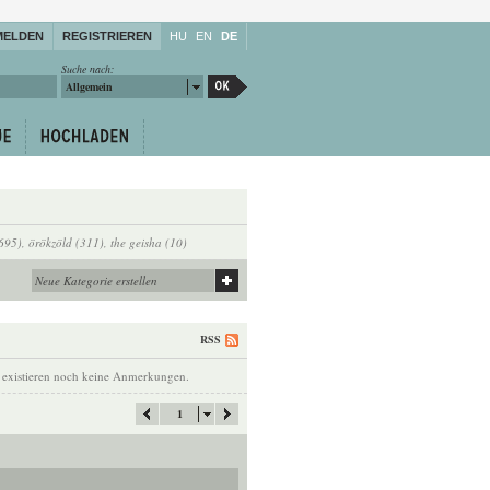
MELDEN
REGISTRIEREN
HU
EN
DE
Suche nach:
Allgemein
(695)
,
örökzöld (311)
,
the geisha (10)
RSS
 existieren noch keine Anmerkungen.
1