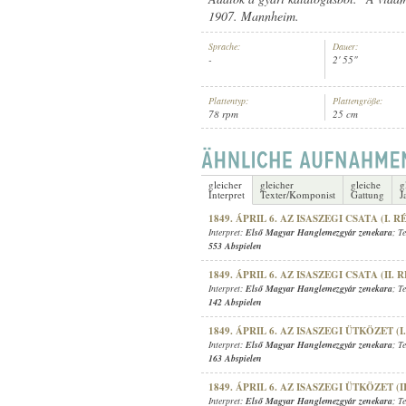
1907. Mannheim.
Sprache:
Dauer:
-
2' 55"
Plattentyp:
Plattengröße:
ELSŐ MAGYAR HANGLEMEZGYÁ
INTERPRET:
78 rpm
25 cm
gleicher
gleicher
gleiche
g
Interpret
Texter/Komponist
Gattung
J
1849. ÁPRIL 6. AZ ISASZEGI CSATA (I. R
Interpret:
Első Magyar Hanglemezgyár zenekara
; T
553 Abspielen
1849. ÁPRIL 6. AZ ISASZEGI CSATA (II. R
Interpret:
Első Magyar Hanglemezgyár zenekara
; T
142 Abspielen
1849. ÁPRIL 6. AZ ISASZEGI ÜTKÖZET (I
Interpret:
Első Magyar Hanglemezgyár zenekara
; T
163 Abspielen
1849. ÁPRIL 6. AZ ISASZEGI ÜTKÖZET (II
Interpret:
Első Magyar Hanglemezgyár zenekara
; T