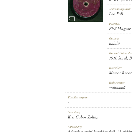
Texter/Komponist:
Leo Fall
Interpret:
Első Magyar 
1910 KÖRÜL
ERSCHEINUNGSJAHR:
Gattung:
induló
Ort und Datum de
1910 körül
, 
Hersteller:
Meteor Recor
METEOR RECORD
HERSTELLER:
Rechtsstatus:
szabadmű
Titelübersetzung:
-
Sammlung:
Kiss Gábor Zoltán
9096
PLATTENAUFNAHME:
Anmerkung:
Adatok a gyári katalógusból. "A vidám