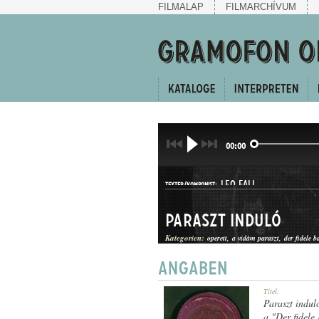
FILMALAP
FILMARCHÍVUM
00:00
LEO FALL
TEXTER/KOMPONIST:
Paraszt induló
Kategorien:
operett
a vidám paraszt
der fidele b
INDULÓ
Titel:
GATTUNG:
Paraszt indul
a "Der fidele