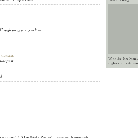
Hanglemezgyár zenekara
r Aufnahme:
Wenn Sie Ihre Mein
Budapest
registrieren
, oder
anm
d
 paraszt" / "Der fidele Bauer" - operett, bemutató: