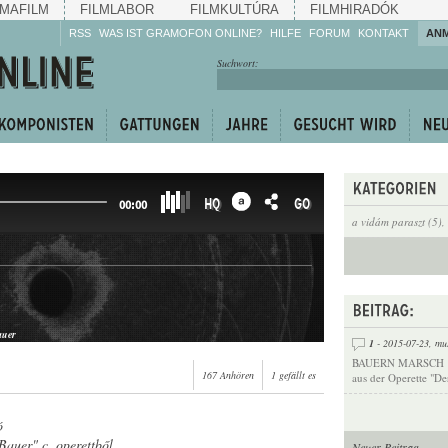
MAFILM
FILMLABOR
FILMKULTÚRA
FILMHIRADÓK
RSS
WAS IST GRAMOFON ONLINE?
HILFE
FORUM
KONTAKT
AN
Hören Sie zu!
Suchwort:
Machen Sie mit!
Reden Sie mit!
Empfehlen Sie
weiter!
HQ
GO
00:00
a vidám paraszt (5)
,
auer
1
- 2015-07-23,
mu
BAUERN MARSCH
167 Anhören
1 gefällt es
aus der Operette "De
ó
 Bauer" c. operettből
Neuer Beitrag