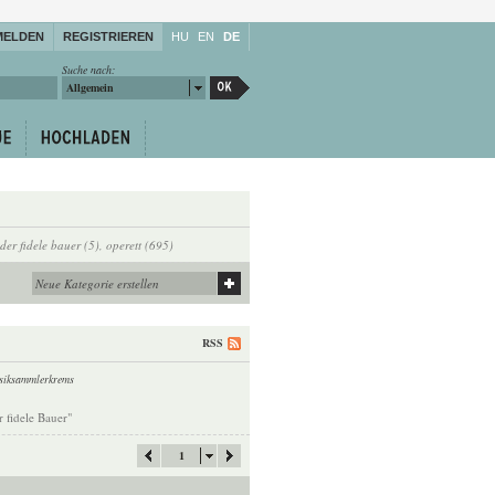
MELDEN
REGISTRIEREN
HU
EN
DE
Suche nach:
Allgemein
der fidele bauer (5)
,
operett (695)
RSS
siksammlerkrems
r fidele Bauer"
1