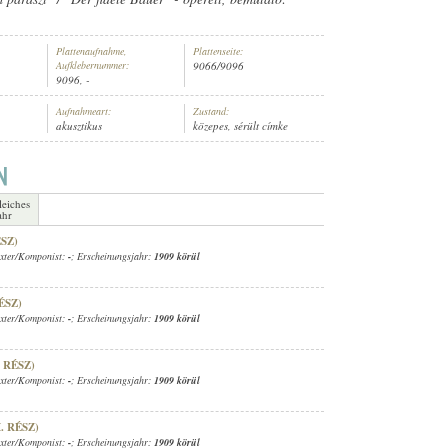
Plattenaufnahme,
Plattenseite:
Aufklebernummer:
9066/9096
9096, -
Aufnahmeart:
Zustand:
R ZENEKARA
akusztikus
közepes, sérült címke
leiches
ahr
ÉSZ)
exter/Komponist:
-
; Erscheinungsjahr:
1909 körül
ÉSZ)
exter/Komponist:
-
; Erscheinungsjahr:
1909 körül
. RÉSZ)
exter/Komponist:
-
; Erscheinungsjahr:
1909 körül
. RÉSZ)
exter/Komponist:
-
; Erscheinungsjahr:
1909 körül