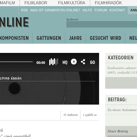
MAFILM
FILMLABOR
FILMKULTÚRA
FILMHIRADÓK
RSS
WAS IST GRAMOFON ONLINE?
HILFE
FORUM
KONTAKT
AN
Hören Sie zu!
Suchwort:
Machen Sie mit!
Reden Sie mit!
Empfehlen Sie
weiter!
HQ
GO
00:00
bonboniére-cabaret 
(695)
,
örökzöld (31
SZTOR ÁRPÁD
Zu dieser Aufnahme
33 Anhören
1 gefällt es
ék
Neuer Beitrag
 című operettből