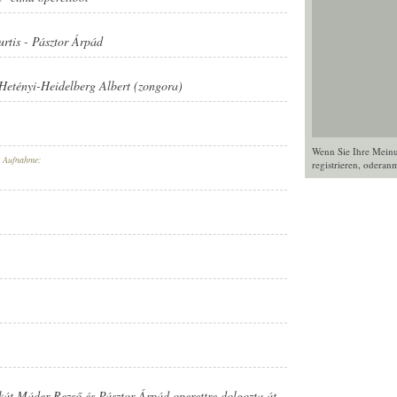
rtis
-
Pásztor Árpád
Hetényi-Heidelberg Albert (zongora)
Wenn Sie Ihre Mein
r Aufnahme:
registrieren
, oder
anm
át Máder Rezső és Pásztor Árpád operettre dolgozta át.