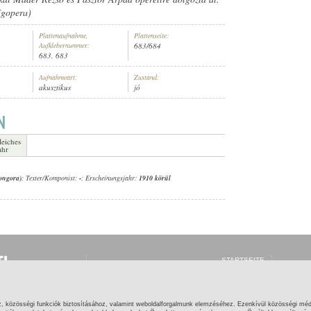
ígopera)
Plattenaufnahme,
Plattenseite:
Aufklebernummer:
683/684
683, 683
Aufnahmeart:
Zustand:
BERG ALBERT (ZONGORA)
akusztikus
jó
leiches
ahr
zongora)
; Texter/Komponist:
-
; Erscheinungsjahr:
1910 körül
STARTSEITE
ANMELDEN
REGISTRIEREN
WAS IST GRAMOFON
ONLINE?
z, közösségi funkciók biztosításához, valamint weboldalforgalmunk elemzéséhez. Ezenkívül közösségi méd
HILFE