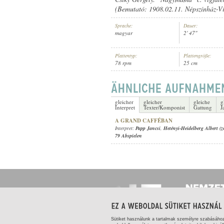
(Bemutató: 1908.02.11. Népszínház-V
Sprache:
Dauer:
magyar
2' 47"
Plattentyp:
Plattengröße:
PAPP JANCSI
,
HETÉNYI-HEIDEL
INTERPRET:
78 rpm
25 cm
gleicher
gleicher
gleiche
g
Interpret
Texter/Komponist
Gattung
J
A GRAND CAFFÉBAN
Interpret:
Papp Jancsi
,
Hetényi-Heidelberg Albert (
79 Abspielen
Sütiket használunk a tartalmak személyre szabásáho