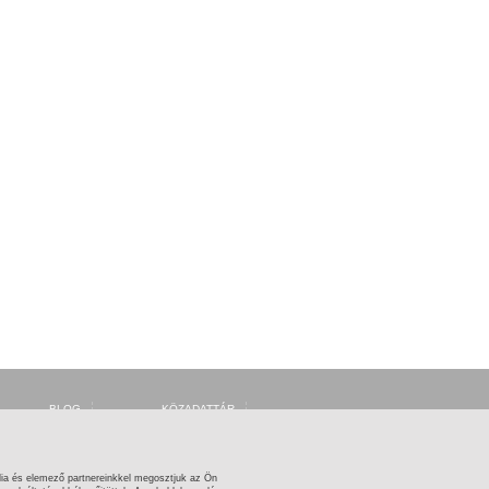
BLOG
KÖZADATTÁR
FORUM
MSZH
FACEBOOK
ARTISJUS
TWITTER
OSZMI
OSZK ZENEMŰTÁR
ia és elemező partnereinkkel megosztjuk az Ön