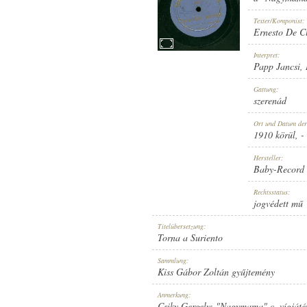
Texter/Komponist:
Ernesto De Cu
Interpret:
Papp Jancsi
,
1910 KÖRÜL
ERSCHEINUNGSJAHR:
Gattung:
szerenád
Ort und Datum de
1910 körül
, -
Hersteller:
Baby-Record
BABY-RECORD
HERSTELLER:
Rechtsstatus:
jogvédett mű
Titelübersetzung:
Torna a Suriento
Sammlung:
Kiss Gábor Zoltán gyűjtemény
683
PLATTENAUFNAHME:
Anmerkung:
Csiky Gergely: "Nagymama" c. vígjáték