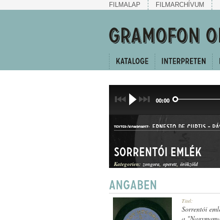
FILMALAP
FILMARCHÍVUM
00:00
ERNESTO DE CURTIS
-
PÁ
TEXTER/KOMPONIST:
Sorrentói emlék
Kategorien:
zongora
operett
örökzöld
SZERENÁD
Titel:
GATTUNG:
Sorrentói eml
a "Nagymama"