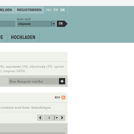
MELDEN
REGISTRIEREN
HU
EN
DE
Suche nach:
Allgemein
(6)
,
nagymama (10)
,
olaszország (15)
,
operett
1)
,
zongora (1074)
RSS
 existieren noch keine Anmerkungen.
1