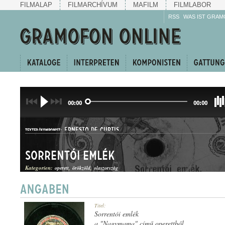
FILMALAP
FILMARCHÍVUM
MAFILM
FILMLABOR
RSS
WAS IST GRAM
00:00
00:00
ERNESTO DE CURTIS
TEXTER/KOMPONIST:
Sorrentói emlék
Kategorien:
operett
örökzöld
olaszország
SZERENÁD
Titel:
GATTUNG:
Sorrentói emlék
a "Nagymama" című operettből