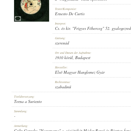
Texter/Komponist:
Ernesto De Curtis
Interpret:
Cs. és kir. "Frigyes Főherceg" 52. gyalogezre
1910 KÖRÜL
ERSCHEINUNGSJAHR:
Gattung:
szerenád
Ort und Datum der Aufnahme:
1910 körül
, Budapest
Hersteller:
Első Magyar Hanglemez Gyár
ELSŐ MAGYAR HANGLEMEZ GYÁR
HERSTELLER:
Rechtsstatus:
szabadmű
Titelübersetzung:
Torna a Suriento
Sammlung:
-
8001
PLATTENAUFNAHME:
Anmerkung:
Csiky Gergely: "Nagymama" c. vígjátékát Máder Rezső és Pásztor Árpád