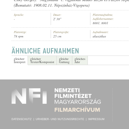
(Bemutató: 1908.02.11. Népszínház-Vígopera)
Sprache:
Dauer:
Plattenaufnahme,
-
2' 38"
Aufklebernummer:
8001, 8001
Plattentyp:
Plattengröße:
Aufnahmeart:
CS. ÉS KIR. "FRIGYES FŐHERCEG" 52. GYALOGEZRED ZENEKARA
INTERPRET:
78 rpm
25 cm
akusztikus
gleicher
gleicher
gleiche
gleiches
Interpret
Texter/Komponist
Gattung
Jahr
DATENSCHUTZ
|
URHEBER- UND NUTZUNGSRECHTE
|
IMPRESSUM