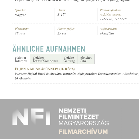
Sprache:
Dauer:
Plattenaufnahme,
magyar
3' 17"
Aufklebernummer:
1-27778, 1-27778
Plattentyp:
Plattengröße:
Aufnahmeart:
78 rpm
25 cm
akusztikus
HAJNAL DEZSŐ ÉS TÁRSULATA
,
ISMERETLEN CIGÁNYZENEKAR
INTERPRET:
gleicher
gleicher
gleiche
gleiches
Interpret
Texter/Komponist
Gattung
Jahr
ÉLJEN A MUNKÁSÜNNEP! (II. RÉSZ)
Interpret:
Hajnal Dezső és társulata
,
ismeretlen cigányzenekar
; Texter/Komponist:
-
; Erscheinun
20 Abspielen