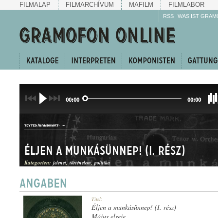
FILMALAP
FILMARCHÍVUM
MAFILM
FILMLABOR
RSS
WAS IST GRAM
00:00
00:00
-
TEXTER/KOMPONIST:
Éljen a munkásünnep! (I. rész)
Kategorien:
jelenet
történelem
politika
HANGJÁTÉK
Titel:
GATTUNG:
Éljen a munkásünnep! (I. rész)
Május elseje