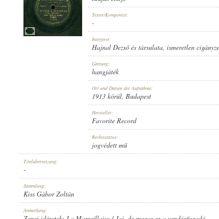
Texter/Komponist:
-
Interpret:
Hajnal Dezső és társulata
,
ismeretlen cigányz
1913 KÖRÜL
ERSCHEINUNGSJAHR:
Gattung:
hangjáték
Ort und Datum der Aufnahme:
1913 körül
, Budapest
Hersteller:
Favorite Record
FAVORITE RECORD
HERSTELLER:
Rechtsstatus:
jogvédett mű
Titelübersetzung:
-
Sammlung:
Kiss Gábor Zoltán
1-27778
PLATTENAUFNAHME:
Anmerkung:
Zenei idézetek: La Marseillaise / Jaj, de magas ez a vendégfogadó