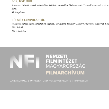
BOR, BOR, BOR
Interpret:
Göndör Aurél
,
ismeretlen férfikar
,
ismeretlen fúvószenekar
; Texter/Komponist:
-
; Ers
körül
49 Abspielen
BÚCSÚ A LUMPOLÁSTÓL
Interpret:
Király Ernő
,
ismeretlen férfikar
,
ismeretlen zenekar
; Texter/Komponist:
Zerkovitz Bél
1911 körül
101 Abspielen
DATENSCHUTZ
|
URHEBER- UND NUTZUNGSRECHTE
|
IMPRESSUM