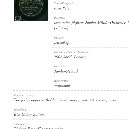
Texter/Komponist:
Carl Peter
Interpret:
ismeretlen férfikar
,
Jumbo-Militär-Orchester
,
(xilofon)
1908 KÖRÜL
ERSCHEINUNGSJAHR:
Gattung:
jellemkép
Ort und Datum der Aufnahme:
1908 körül
, London
Hersteller:
Jumbo-Record
JUMBO-RECORD
HERSTELLER:
Rechtsstatus:
szabadmű
Titelübersetzung:
The jolly coppersmith / Le chaudronier joyeux / A víg rézműves
Sammlung:
Kiss Gábor Zoltán
A. 41947.
PLATTENAUFNAHME:
Anmerkung:
"Odeon Record" sorozat tagja.