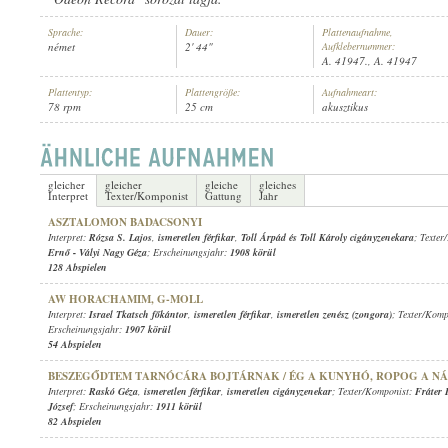
Sprache:
Dauer:
Plattenaufnahme,
német
2' 44"
Aufklebernummer:
A. 41947., A. 41947
Plattentyp:
Plattengröße:
Aufnahmeart:
78 rpm
25 cm
akusztikus
ISMERETLEN FÉRFIKAR
,
JUMBO-MILITÄR-ORCHESTER
,
ISMERETLE
INTERPRET:
gleicher
gleicher
gleiche
gleiches
Interpret
Texter/Komponist
Gattung
Jahr
ASZTALOMON BADACSONYI
Interpret:
Rózsa S. Lajos
,
ismeretlen férfikar
,
Toll Árpád és Toll Károly cigányzenekara
; Texte
Ernő
-
Vályi Nagy Géza
; Erscheinungsjahr:
1908 körül
128 Abspielen
AW HORACHAMIM, G-MOLL
Interpret:
Israel Tkatsch főkántor
,
ismeretlen férfikar
,
ismeretlen zenész (zongora)
; Texter/Kom
Erscheinungsjahr:
1907 körül
54 Abspielen
BESZEGŐDTEM TARNÓCÁRA BOJTÁRNAK / ÉG A KUNYHÓ, ROPOG A N
Interpret:
Raskó Géza
,
ismeretlen férfikar
,
ismeretlen cigányzenekar
; Texter/Komponist:
Fráter 
József
; Erscheinungsjahr:
1911 körül
82 Abspielen