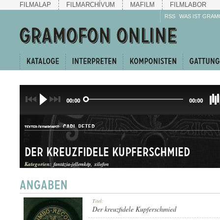
FILMALAP
FILMARCHÍVUM
MAFILM
FILMLABOR
RSS
WAS IST GRAM
00:00
00:00
CARL PETER
TEXTER/KOMPONIST:
Der kreuzfidele Kupferschmied
Kategorien:
fantázia-jellemkép
xilofon
JELLEMKÉP
Titel:
GATTUNG:
Der kreuzfidele Kupferschmied