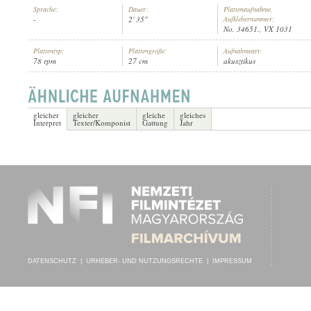
Sprache:
Dauer:
Plattenaufnahme,
-
2' 35"
Aufklebernummer:
No. 34651., VX 1031
Plattentyp:
Plattengröße:
Aufnahmeart:
78 rpm
27 cm
akusztikus
KGL. BAYERISCHES LEIB-REGIMENT
, VEZÉNYEL:
HÖGG
INTERPRET:
gleicher
gleicher
gleiche
gleiches
Interpret
Texter/Komponist
Gattung
Jahr
DATENSCHUTZ
|
URHEBER- UND NUTZUNGSRECHTE
|
IMPRESSUM