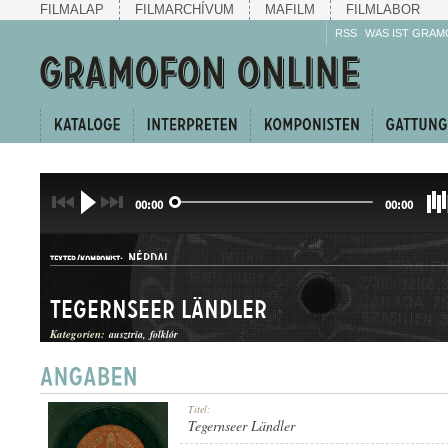
FILMALAP
FILMARCHÍVUM
MAFILM
FILMLABOR
RSS
WAS IST GRAM
00:00
00:00
NÉPDAL
TEXTER/KOMPONIST:
Tegernseer Ländler
Kategorien:
ausztria
folklór
LÄNDLER
Titel:
GATTUNG:
Tegernseer Ländler