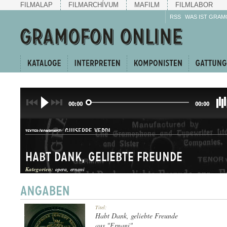
FILMALAP
FILMARCHÍVUM
MAFILM
FILMLABOR
RSS
WAS IST GRAM
00:00
00:00
GIUSEPPE VERDI
TEXTER/KOMPONIST:
Habt Dank, geliebte Freunde
Kategorien:
opera
ernani
ÁRIA
Titel:
GATTUNG:
Habt Dank, geliebte Freunde
aus "Ernani"