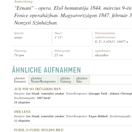
Anmerkung:
"Ernani" - opera. Első bemutatója 1844. március 9-én 
Fenice operaházban. Magyarországon 1847. február 3
Nemzeti Színházban.
LEO SLEZAK
,
ISMERETLEN ZENEKAR
Sprache:
Dauer:
Plattenaufnahme,
INTERPRET:
német
3' 13"
Aufklebernummer:
G. C.-3-42811, 10857 u
Plattentyp:
Plattengröße:
Aufnahmeart:
78 rpm
25 cm
akusztikus
gleicher
gleicher
gleiche
gleiches
Interpret
Texter/Komponist
Gattung
Jahr
ACH WIE SO TRÜGERISCHEN
Interpret:
Leo Slezak
,
ismeretlen zenekar
; Texter/Komponist:
Giuseppe Verdi
-
Johann Christo
Erscheinungsjahr:
1907 körül
18 Abspielen
DER LENZ
Interpret:
Leo Slezak
,
ismeretlen zenekar
; Texter/Komponist:
Eugen Hildach
; Erscheinungsjahr
11 Abspielen
FLIEH, O FLIEH, HOLDES BILD