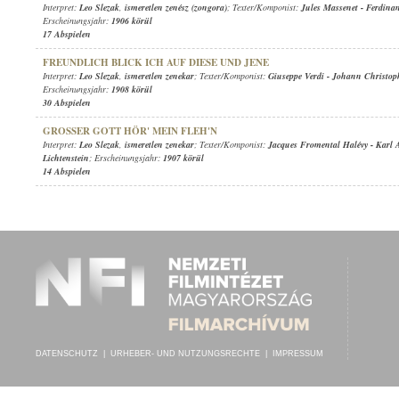
Interpret:
Leo Slezak
,
ismeretlen zenész (zongora)
; Texter/Komponist:
Jules Massenet
-
Ferdina
Erscheinungsjahr:
1906 körül
17 Abspielen
FREUNDLICH BLICK ICH AUF DIESE UND JENE
Interpret:
Leo Slezak
,
ismeretlen zenekar
; Texter/Komponist:
Giuseppe Verdi
-
Johann Christo
Erscheinungsjahr:
1908 körül
30 Abspielen
GROSSER GOTT HÖR' MEIN FLEH'N
Interpret:
Leo Slezak
,
ismeretlen zenekar
; Texter/Komponist:
Jacques Fromental Halévy
-
Karl 
Lichtenstein
; Erscheinungsjahr:
1907 körül
14 Abspielen
DATENSCHUTZ
|
URHEBER- UND NUTZUNGSRECHTE
|
IMPRESSUM