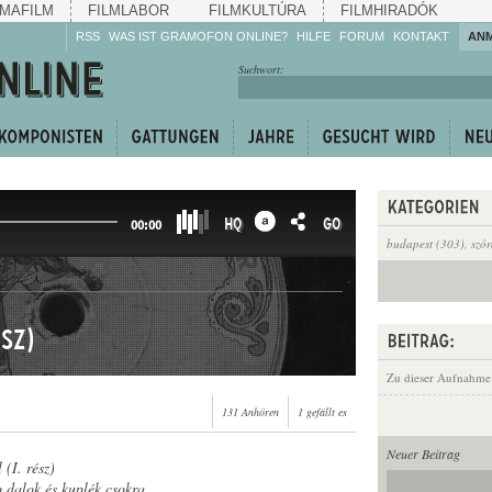
MAFILM
FILMLABOR
FILMKULTÚRA
FILMHIRADÓK
RSS
WAS IST GRAMOFON ONLINE?
HILFE
FORUM
KONTAKT
AN
Hören Sie zu!
Suchwort:
Machen Sie mit!
Reden Sie mit!
Empfehlen Sie
weiter!
HQ
GO
00:00
budapest (303)
,
szó
ész)
Zu dieser Aufnahme
131 Anhören
1 gefällt es
Neuer Beitrag
 (I. rész)
 dalok és kuplék csokra