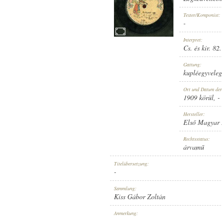
Texter/Komponist:
-
Interpret:
Cs. és kir. 82
1909 KÖRÜL
ERSCHEINUNGSJAHR:
Gattung:
kupléegyveleg
Ort und Datum de
1909 körül
, -
Hersteller:
Első Magyar
ELSŐ MAGYAR HANGLEMEZ G
HERSTELLER:
Rechtsstatus:
árvamű
Titelübersetzung:
-
Sammlung:
Kiss Gábor Zoltán
5398
PLATTENAUFNAHME:
Anmerkung:
-