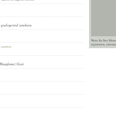
. gyalogezred zenekara
Wenn Sie Ihre Mein
registrieren
, oder
anm
r Aufnahme:
 Hanglemez Gyár
YÁR