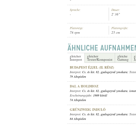
Sprache:
Dauer:
-
2' 36"
Plattentyp:
Plattengröße:
78 rpm
25 cm
CS. ÉS KIR. 82. GYALOGEZRED
INTERPRET:
gleicher
gleicher
gleiche
g
Interpret
Texter/Komponist
Gattung
J
BUDAPEST ÉJJEL (II. RÉSZ)
Interpret:
Cs. és kir. 82. gyalogezred zenekara
; Text
79 Abspielen
DAL A HOLDHOZ
Interpret:
Cs. és kir. 82. gyalogezred zenekara
,
ismer
Erscheinungsjahr:
1909 körül
74 Abspielen
GRÜNZWEIG INDULÓ
Interpret:
Cs. és kir. 82. gyalogezred zenekara
; Text
84 Abspielen