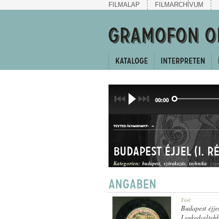
FILMALAP
FILMARCHÍVUM
00:00
-
TEXTER/KOMPONIST:
Budapest éjjel (I. r
Kategorien:
budapest
szórakozás
technika
KUPLÉEGYVELEG
Titel:
GATTUNG:
Budapest éjjel
Legkedveltebb