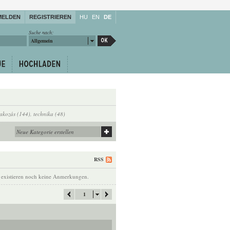
MELDEN
REGISTRIEREN
HU
EN
DE
Suche nach:
Allgemein
rakozás (144)
,
technika (48)
RSS
 existieren noch keine Anmerkungen.
1