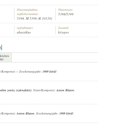
Plattenaufnahme,
Plattenseite:
Aufklebernummer:
5398/5399
5398, M 5398 (K 10110)
Aufnahmeart:
Zustand:
akusztikus
közepes
 ZENEKARA
leiches
ahr
er/Komponist:
-
; Erscheinungsjahr:
1909 körül
etlen zenész (szárnykürt)
; Texter/Komponist:
Anton Blaton
;
er/Komponist:
Anton Blaton
; Erscheinungsjahr:
1909 körül