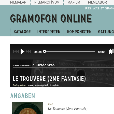
FILMALAP
FILMARCHÍVUM
MAFILM
FILMLABOR
RSS
WAS IST GRAM
00:00
00:00
GIUSEPPE VERDI
TEXTER/KOMPONIST:
Le Trouvere (2me Fantasie)
Kategorien:
opera
harangjáték
trombita
OPERAEGYVELEG
Titel:
GATTUNG:
Le Trouvere (2me Fantasie)