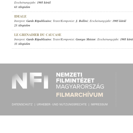
Erscheinungsjahr:
1905 körül
63 Abspielen
IDEALE
Interpret:
Garde Républicaine
; Texter/Komponist:
J. Bollini
; Erscheinungsjahr:
1905 körül
23 Abspielen
LE GRENADIER DU CAUCASE
Interpret:
Garde Républicaine
; Texter/Komponist:
Georges Meister
; Erscheinungsjahr:
1905 körü
33 Abspielen
DATENSCHUTZ
|
URHEBER- UND NUTZUNGSRECHTE
|
IMPRESSUM