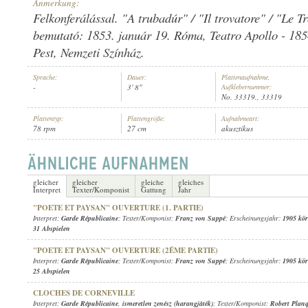
Anmerkung:
Felkonferálással. "A trubadúr" / "Il trovatore" / "Le T
bemutató: 1853. január 19. Róma, Teatro Apollo - 185
Pest, Nemzeti Színház.
GARDE RÉPUBLICAINE
,
ISMERETLEN ZENÉSZEK (TROMBITA
,
TRO
Sprache:
Dauer:
Plattenaufnahme,
INTERPRET:
-
3' 8"
Aufklebernummer:
No. 33319., 33319
Plattentyp:
Plattengröße:
Aufnahmeart:
78 rpm
27 cm
akusztikus
gleicher
gleicher
gleiche
gleiches
Interpret
Texter/Komponist
Gattung
Jahr
"POETE ET PAYSAN" OUVERTURE (1. PARTIE)
Interpret:
Garde Républicaine
; Texter/Komponist:
Franz von Suppé
; Erscheinungsjahr:
1905 kör
31 Abspielen
"POETE ET PAYSAN" OUVERTURE (2ÉME PARTIE)
Interpret:
Garde Républicaine
; Texter/Komponist:
Franz von Suppé
; Erscheinungsjahr:
1905 kör
25 Abspielen
CLOCHES DE CORNEVILLE
Interpret:
Garde Républicaine
,
ismeretlen zenész (harangjáték)
; Texter/Komponist:
Robert Planq