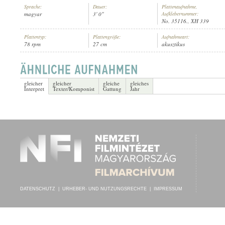
Sprache:
Dauer:
Plattenaufnahme,
magyar
3' 0"
Aufklebernummer:
No. 35116., XH 339
Plattentyp:
Plattengröße:
Aufnahmeart:
78 rpm
27 cm
akusztikus
VÁRADY SÁNDOR
,
DIENZL OSZKÁR (ZONGORA)
INTERPRET:
gleicher
gleicher
gleiche
gleiches
Interpret
Texter/Komponist
Gattung
Jahr
DATENSCHUTZ
|
URHEBER- UND NUTZUNGSRECHTE
|
IMPRESSUM