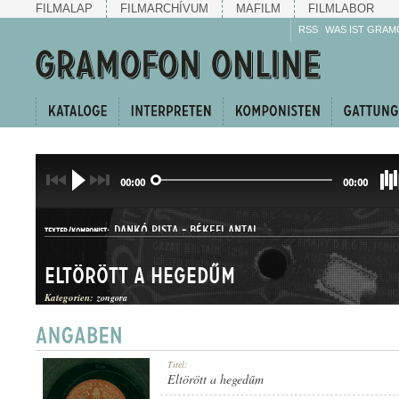
FILMALAP
FILMARCHÍVUM
MAFILM
FILMLABOR
RSS
WAS IST GRAM
00:00
00:00
DANKÓ PISTA
-
BÉKEFI ANTAL
TEXTER/KOMPONIST:
Eltörött a hegedűm
Kategorien:
zongora
HALLGATÓ
Titel:
GATTUNG:
Eltörött a hegedűm