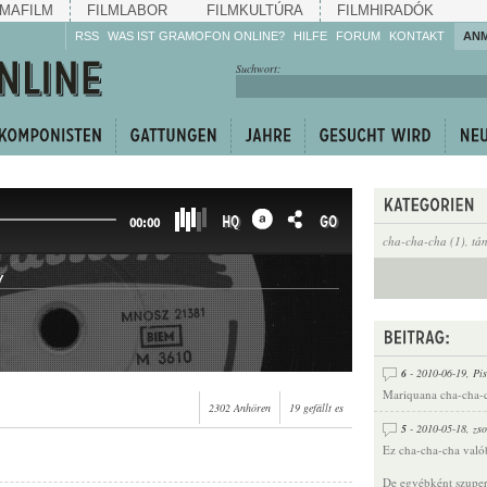
MAFILM
FILMLABOR
FILMKULTÚRA
FILMHIRADÓK
RSS
WAS IST GRAMOFON ONLINE?
HILFE
FORUM
KONTAKT
AN
Hören Sie zu!
Suchwort:
Machen Sie mit!
Reden Sie mit!
Empfehlen Sie
weiter!
HQ
GO
00:00
cha-cha-cha (1)
,
tá
Y
6
- 2010-06-19,
Pis
Mariquana cha-cha-c
2302 Anhören
19 gefällt es
5
- 2010-05-18,
zso
Ez cha-cha-cha való
De egyébként szupe