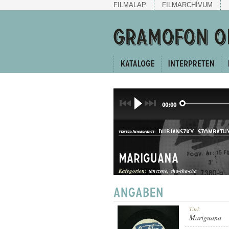
FILMALAP
FILMARCHÍVUM
00:00
DUBJANSZKY
,
SZOMBATH
TEXTER/KOMPONIST:
Mariguana
Kategorien:
tánczene
cha-cha-cha
MAMBO
Titel:
GATTUNG:
Mariguana