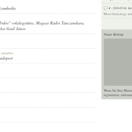
Szombathy
4
- 2010-05-04,
kar
Most értem,hogy miér
ódos" vokálegyüttes
,
Magyar Rádió Tánczenekara
,
lai-Gaál János
Neuer Beitrag
r Aufnahme:
Budapest
Wenn Sie Ihre Mein
registrieren
, oder
anm