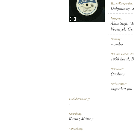
Texter/Komponist:
Dubjanszky
,
Interpret:
Ákos Stefi
,
"M
Vezényel:
Gyu
1958 KÖRÜL
ERSCHEINUNGSJAHR:
Gattung:
mambo
Ort und Datum de
1958 körül
, 
Hersteller:
Qualiton
QUALITON
HERSTELLER:
Rechtsstatus:
jogvédett mű
Titelübersetzung:
-
Sammlung:
Kurutz Márton
T 7380-A
PLATTENAUFNAHME:
Anmerkung:
-