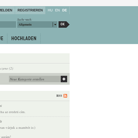
MELDEN
REGISTRIEREN
HU
EN
DE
Suche nach:
Allgemein
nczene (2)
RSS
ti
ha az eredeti cím.
lt
ban-várjuk a mambót is:)
r aszám!