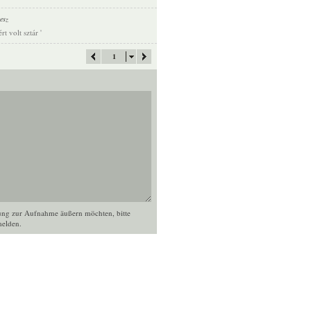
esz
t volt sztár '
1
ung zur Aufnahme äußern möchten, bitte
elden
.