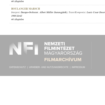
44 Abspielen
BOULANGER MARSCH
Interpret:
Dacapo-Orchester
,
Albert Müller (harangjáték)
; Texter/Komponist:
Louis Cesar Deso
1908 körül
44 Abspielen
DATENSCHUTZ
|
URHEBER- UND NUTZUNGSRECHTE
|
IMPRESSUM