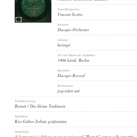
Texter/Komponist:
Vincent Scotto
Interpret:
Dacapo-Orchester
1906 KÖRÜL
ERSCHEINUNGSJAHR:
Gattung:
keringő
Ort und Datum der Aufnahme:
1906 körül
, Berlin
Hersteller:
Dacapo-Record
DACAPO-RECORD
HERSTELLER:
Rechtsstatus:
jogvédett mű
Titelübersetzung:
Bernát / Die kleine Tonkinein
Sammlung:
Kiss Gábor Zoltán gyűjtemény
D-516.
PLATTENAUFNAHME:
Anmerkung:
A kompozíció idehaza magyar szöveggel "Bernát" címen vált ismertté.