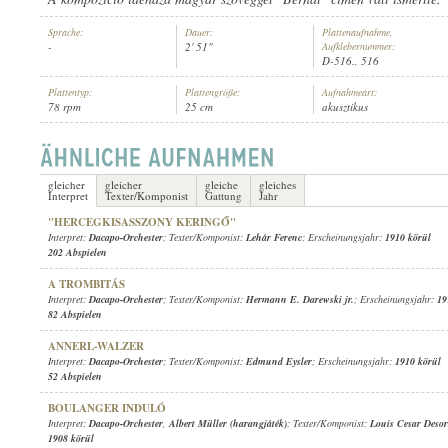
Sprache:
Dauer:
Plattenaufnahme,
-
2' 51"
Aufklebernummer:
D-516., 516
Plattentyp:
Plattengröße:
Aufnahmeart:
78 rpm
25 cm
akusztikus
DACAPO-ORCHESTER
INTERPRET:
gleicher
gleicher
gleiche
gleiches
Interpret
Texter/Komponist
Gattung
Jahr
"HERCEGKISASSZONY KERINGŐ"
Interpret:
Dacapo-Orchester
; Texter/Komponist:
Lehár Ferenc
; Erscheinungsjahr:
1910 körül
202 Abspielen
A TROMBITÁS
Interpret:
Dacapo-Orchester
; Texter/Komponist:
Hermann E. Darewski jr.
; Erscheinungsjahr:
19
82 Abspielen
ANNERL-WALZER
Interpret:
Dacapo-Orchester
; Texter/Komponist:
Edmund Eysler
; Erscheinungsjahr:
1910 körül
52 Abspielen
BOULANGER INDULÓ
Interpret:
Dacapo-Orchester
,
Albert Müller (harangjáték)
; Texter/Komponist:
Louis Cesar Deso
1908 körül