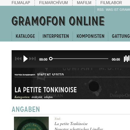
FILMALAP
FILMARCHÍVUM
MAFILM
FILMLABOR
RSS
WAS IST GRAM
00:00
00:00
VINCENT SCOTTO
TEXTER/KOMPONIST:
La petite Tonkinoise
Kategorien:
örökzöld
xilofon
KERINGŐ
Titel:
GATTUNG:
La petite Tonkinoise
Neuester schottischer Ländler