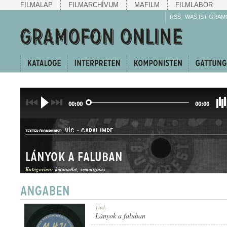
FILMALAP
FILMARCHÍVUM
MAFILM
FILMLABOR
RSS
WAS IST GRAM
00:00
00:00
VÍG
-
GARAI IMRE
TEXTER/KOMPONIST:
Lányok a faluban
Kategorien:
katonaélet
sematizmus
Titel:
GATTUNG:
Lányok a faluban