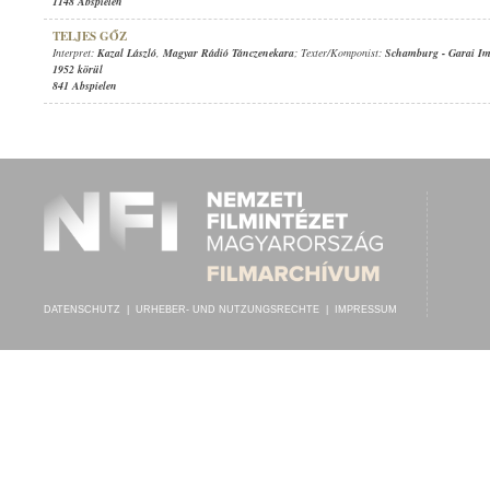
1148 Abspielen
TELJES GŐZ
Interpret:
Kazal László
,
Magyar Rádió Tánczenekara
; Texter/Komponist:
Schamburg
-
Garai Im
1952 körül
841 Abspielen
DATENSCHUTZ
|
URHEBER- UND NUTZUNGSRECHTE
|
IMPRESSUM