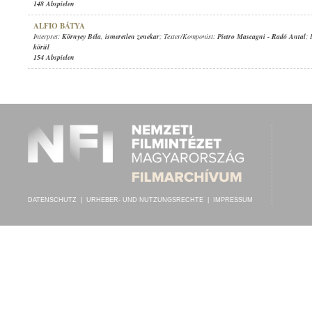
148 Abspielen
ALFIO BÁTYA
Interpret:
Környey Béla
,
ismeretlen zenekar
; Texter/Komponist:
Pietro Mascagni
-
Radó Antal
; 
körül
154 Abspielen
DATENSCHUTZ
|
URHEBER- UND NUTZUNGSRECHTE
|
IMPRESSUM