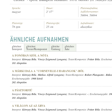
Sprache:
Dauer:
Plattenaufnahme,
magyar
2' 37"
Aufklebernummer:
58694, 58694
Plattentyp:
Plattengröße:
Aufnahmeart:
78 rpm
25 cm
akusztikus
KÖRNYEY BÉLA
,
ISMERETLEN ZENEKAR
INTERPRET:
gleicher
gleicher
gleiche
gleiches
Interpret
Texter/Komponist
Gattung
Jahr
A FONÓBAN SZÓL A NÓTA
Interpret:
Környey Béla
,
Vincze Zsigmond (zongora)
; Texter/Komponist:
Fráter Béla
; Erscheinu
181 Abspielen
A MÁRKI DALA A "CORNEVILLE-I HARANGOK"-BÓL
Interpret:
Környey Béla
,
Márkus Alfréd (zongora)
; Texter/Komponist:
Robert Planquette
-
Rákos
Erscheinungsjahr:
1908 körül
202 Abspielen
A PÁSZTORFIÚ
Interpret:
Környey Béla
,
Vincze Zsigmond (zongora)
; Texter/Komponist:
-
; Erscheinungsjahr:
19
181 Abspielen
A VILÁGON AZ AZ ÁRVA
Interpret:
Környey Béla
,
Vincze Zsigmond (zongora)
; Texter/Komponist:
Fráter Béla
; Erscheinu