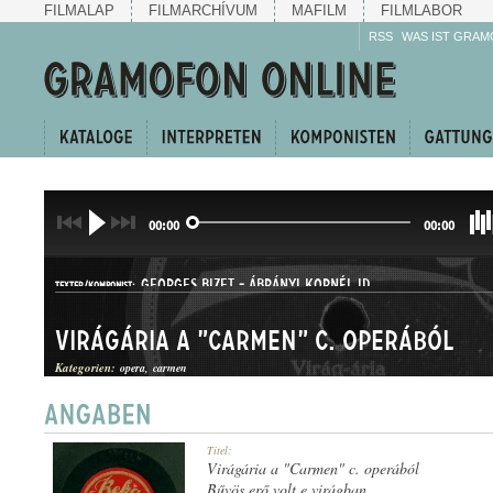
FILMALAP
FILMARCHÍVUM
MAFILM
FILMLABOR
RSS
WAS IST GRAM
00:00
00:00
GEORGES BIZET
-
ÁBRÁNYI KORNÉL ID.
TEXTER/KOMPONIST:
Virágária a "Carmen" c. operából
Kategorien:
opera
carmen
ÁRIA
Titel:
GATTUNG:
Virágária a "Carmen" c. operából
Bűvös erő volt e virágban