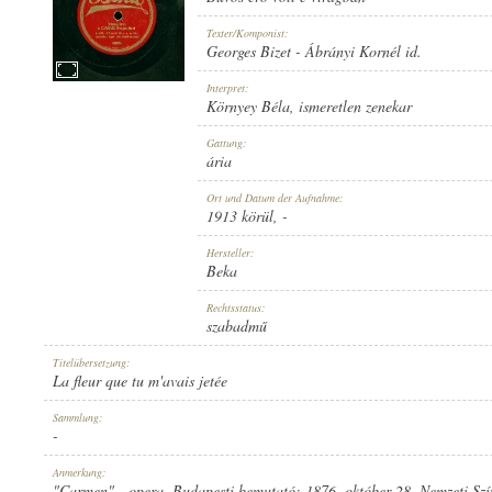
Texter/Komponist:
Georges Bizet
-
Ábrányi Kornél id.
Interpret:
Környey Béla
,
ismeretlen zenekar
1913 KÖRÜL
ERSCHEINUNGSJAHR:
Gattung:
ária
Ort und Datum der Aufnahme:
1913 körül
, -
Hersteller:
Beka
BEKA
HERSTELLER:
Rechtsstatus:
szabadmű
Titelübersetzung:
La fleur que tu m'avais jetée
Sammlung:
-
58694
PLATTENAUFNAHME:
Anmerkung:
"Carmen" - opera. Budapesti bemutató: 1876. október 28. Nemzeti Szí