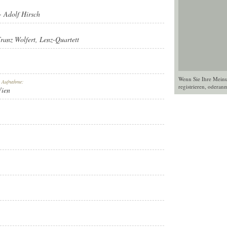
-
Adolf Hirsch
ranz Wolfert
,
Lenz-Quartett
Wenn Sie Ihre Mein
r Aufnahme:
registrieren
, oder
anm
Wien