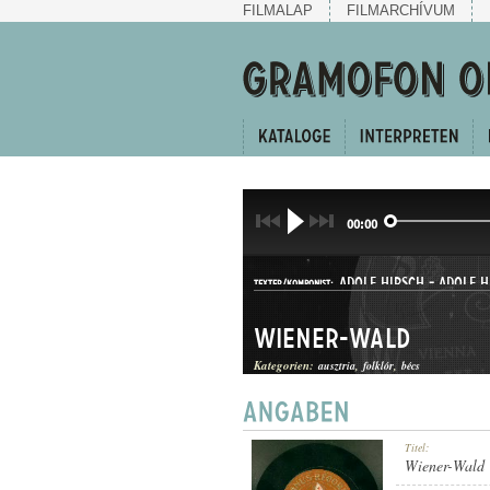
FILMALAP
FILMARCHÍVUM
00:00
ADOLF HIRSCH
-
ADOLF H
TEXTER/KOMPONIST:
Wiener-Wald
Kategorien:
ausztria
folklór
bécs
DAL
Titel:
GATTUNG:
Wiener-Wald