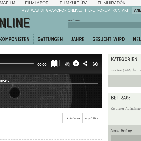
MAFILM
FILMLABOR
FILMKULTÚRA
FILMHIRADÓK
RSS
WAS IST GRAMOFON ONLINE?
HILFE
FORUM
KONTAKT
AN
Hören Sie zu!
Suchwort:
Machen Sie mit!
Reden Sie mit!
Empfehlen Sie
weiter!
HQ
GO
00:00
ausztria (302)
,
bécs 
IRSCH
Zu dieser Aufnahme
11 Anhören
0 gefällt es
Neuer Beitrag