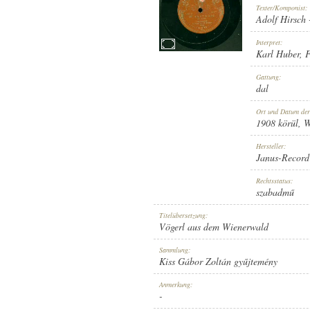
Texter/Komponist:
Adolf Hirsch
Interpret:
Karl Huber
,
F
1908 KÖRÜL
Gattung:
ERSCHEINUNGSJAHR:
dal
Ort und Datum de
1908 körül
, 
Hersteller:
Janus-Record
JANUS-RECORD
Rechtsstatus:
HERSTELLER:
szabadmű
Titelübersetzung:
Vögerl aus dem Wienerwald
Sammlung:
Kiss Gábor Zoltán gyűjtemény
NO. 5308 B.
Anmerkung:
PLATTENAUFNAHME:
-