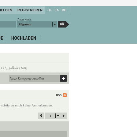
MELDEN
REGISTRIEREN
HU
EN
DE
Suche nach:
Allgemein
(131)
,
folklór (160)
RSS
 existieren noch keine Anmerkungen.
1