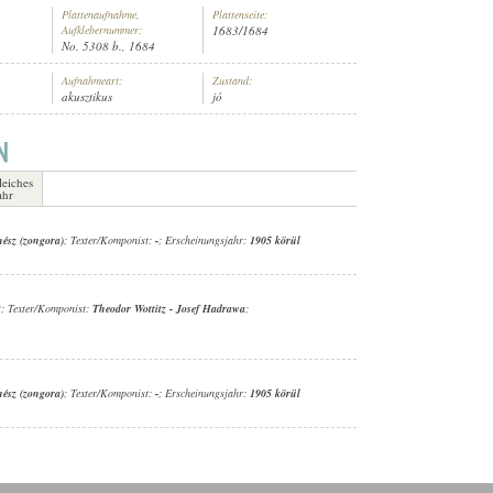
Plattenaufnahme,
Plattenseite:
Aufklebernummer:
1683/1684
No. 5308 b., 1684
Aufnahmeart:
Zustand:
akusztikus
jó
,
LENZ-QUARTETT
leiches
ahr
nész (zongora)
; Texter/Komponist:
-
; Erscheinungsjahr:
1905 körül
t
; Texter/Komponist:
Theodor Wottitz
-
Josef Hadrawa
;
nész (zongora)
; Texter/Komponist:
-
; Erscheinungsjahr:
1905 körül