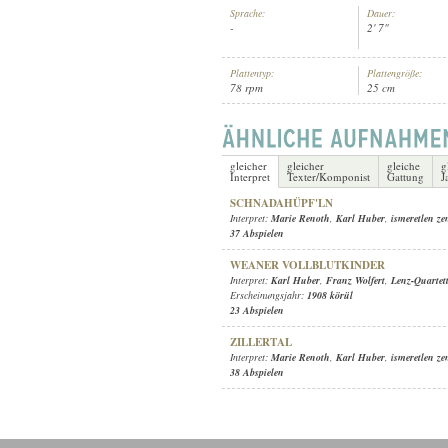
Sprache:
Dauer:
-
2' 7"
Plattentyp:
Plattengröße:
78 rpm
25 cm
KARL HUBER
,
FRANZ WOLFERT
INTERPRET:
gleicher
gleicher
gleiche
g
Interpret
Texter/Komponist
Gattung
J
SCHNADAHÜPF'LN
Interpret:
Marie Renoth
,
Karl Huber
,
ismeretlen ze
37 Abspielen
WEANER VOLLBLUTKINDER
Interpret:
Karl Huber
,
Franz Wolfert
,
Lenz-Quartet
Erscheinungsjahr:
1908 körül
23 Abspielen
ZILLERTAL
Interpret:
Marie Renoth
,
Karl Huber
,
ismeretlen ze
38 Abspielen