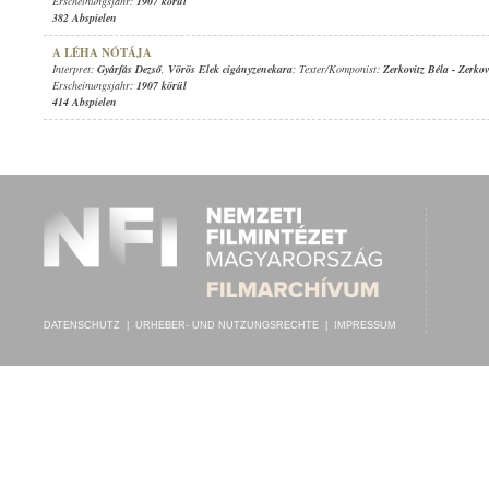
Erscheinungsjahr:
1907 körül
382 Abspielen
A LÉHA NÓTÁJA
Interpret:
Gyárfás Dezső
,
Vörös Elek cigányzenekara
; Texter/Komponist:
Zerkovitz Béla
-
Zerkov
Erscheinungsjahr:
1907 körül
414 Abspielen
DATENSCHUTZ
|
URHEBER- UND NUTZUNGSRECHTE
|
IMPRESSUM