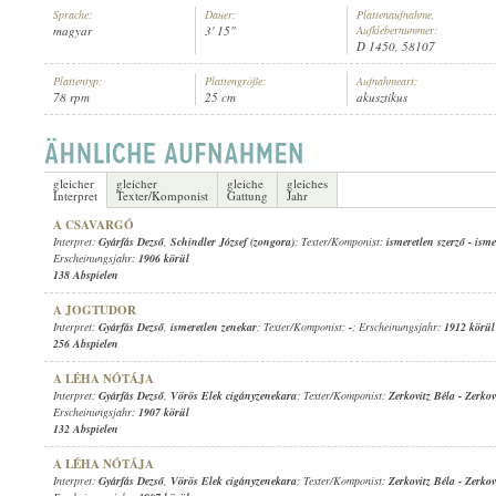
Sprache:
Dauer:
Plattenaufnahme,
magyar
3' 15"
Aufklebernummer:
D 1450, 58107
Plattentyp:
Plattengröße:
Aufnahmeart:
78 rpm
25 cm
akusztikus
GYÁRFÁS DEZSŐ
,
ISMERETLEN ZENÉSZ (ZONGORA)
INTERPRET:
gleicher
gleicher
gleiche
gleiches
Interpret
Texter/Komponist
Gattung
Jahr
A CSAVARGÓ
Interpret:
Gyárfás Dezső
,
Schindler József (zongora)
; Texter/Komponist:
ismeretlen szerző
-
isme
Erscheinungsjahr:
1906 körül
138 Abspielen
A JOGTUDOR
Interpret:
Gyárfás Dezső
,
ismeretlen zenekar
; Texter/Komponist:
-
; Erscheinungsjahr:
1912 körül
256 Abspielen
A LÉHA NÓTÁJA
Interpret:
Gyárfás Dezső
,
Vörös Elek cigányzenekara
; Texter/Komponist:
Zerkovitz Béla
-
Zerkov
Erscheinungsjahr:
1907 körül
132 Abspielen
A LÉHA NÓTÁJA
Interpret:
Gyárfás Dezső
,
Vörös Elek cigányzenekara
; Texter/Komponist:
Zerkovitz Béla
-
Zerkov