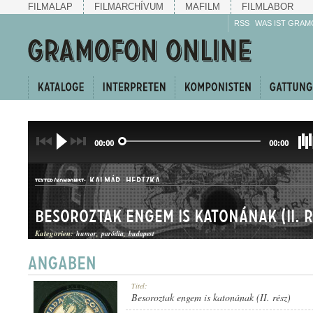
FILMALAP
FILMARCHÍVUM
MAFILM
FILMLABOR
RSS
WAS IST GRAM
00:00
00:00
KALMÁR
,
HERTZKA
TEXTER/KOMPONIST:
Besoroztak engem is katonának (II. r
Kategorien:
humor
paródia
budapest
HUMOROS MAGÁNSZÁM
Titel:
GATTUNG:
Besoroztak engem is katonának (II. rész)