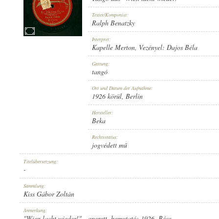
Texter/Komponist:
Ralph Benatzky
Interpret:
Kapelle Merton
, Vezényel:
Dajos Béla
1926 KÖRÜL
ERSCHEINUNGSJAHR:
Gattung:
tangó
Ort und Datum der Aufnahme:
1926 körül
, Berlin
Hersteller:
Beka
BEKA
HERSTELLER:
Rechtsstatus:
jogvédett mű
Titelübersetzung:
-
Sammlung:
Kiss Gábor Zoltán
B. 6031-II
PLATTENAUFNAHME:
Anmerkung:
"Wien lacht wieder!" - operett, bemutató: 1926. Bécs