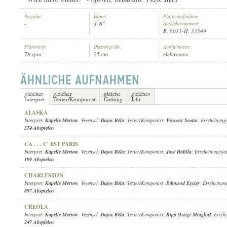
Sprache:
Dauer:
Plattenaufnahme,
-
3' 6"
Aufklebernummer:
B. 6031-II, 33549
Plattentyp:
Plattengröße:
Aufnahmeart:
78 rpm
25 cm
elektromos
KAPELLE MERTON
, VEZÉNYEL:
DAJOS BÉLA
INTERPRET:
gleicher
gleicher
gleiche
gleiches
Interpret
Texter/Komponist
Gattung
Jahr
ALASKA
Interpret:
Kapelle Merton
, Vezényel:
Dajos Béla
; Texter/Komponist:
Vincent Scotto
; Erscheinung
374 Abspielen
CA . . . C' EST PARIS
Interpret:
Kapelle Merton
, Vezényel:
Dajos Béla
; Texter/Komponist:
José Padilla
; Erscheinungsja
199 Abspielen
CHARLESTON
Interpret:
Kapelle Merton
, Vezényel:
Dajos Béla
; Texter/Komponist:
Edmund Eysler
; Erscheinun
897 Abspielen
CREOLA
Interpret:
Kapelle Merton
, Vezényel:
Dajos Béla
; Texter/Komponist:
Ripp [Luigi Miaglia]
; Ersch
247 Abspielen