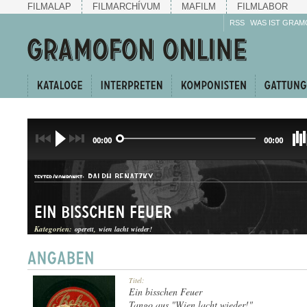
FILMALAP
FILMARCHÍVUM
MAFILM
FILMLABOR
RSS
WAS IST GRAM
00:00
00:00
RALPH BENATZKY
TEXTER/KOMPONIST:
Ein bisschen Feuer
Kategorien:
operett
wien lacht wieder!
TANGÓ
Titel:
GATTUNG:
Ein bisschen Feuer
Tango aus "Wien lacht wieder!"