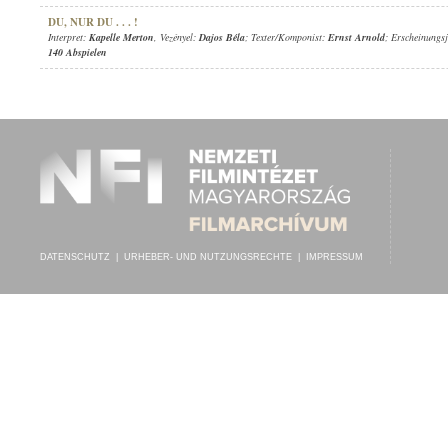
DU, NUR DU . . . !
Interpret:
Kapelle Merton
, Vezényel:
Dajos Béla
; Texter/Komponist:
Ernst Arnold
; Erscheinungs
140 Abspielen
DATENSCHUTZ
|
URHEBER- UND NUTZUNGSRECHTE
|
IMPRESSUM