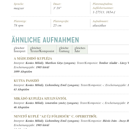
Sprache:
Dauer:
Plattenaufnahme,
magyar
3' 19"
Aufklebernummer:
1-27513, 1654-f
Plattentyp:
Plattengröße:
Aufnahmeart:
78 rpm
25 cm
akusztikus
KOVÁCS MIHÁLY
,
ISMERETLEN ZENÉSZ (ZONGORA)
INTERPRET:
gleicher
gleicher
gleiche
gleiches
Interpret
Texter/Komponist
Gattung
Jahr
A MÁDI ZSIDÓ KUPLÉJA
Interpret:
Kovács Mihály
,
Marthon Géza (zongora)
; Texter/Komponist:
Tombor Aladár
-
Lászy 
Erscheinungsjahr:
1905 körül
1099 Abspielen
KUTYA PASSZIÓ
Interpret:
Kovács Mihály
,
Lichtenberg Emil (zongora)
; Texter/Komponist:
-
; Erscheinungsjahr:
1
63 Abspielen
MIKÁDÓ KUPLÉJA SZULIVÁNTÓL
Interpret:
Kovács Mihály
,
ismeretlen zenész (zongora)
; Texter/Komponist:
-
; Erscheinungsjahr:
1
46 Abspielen
NEVETŐ KUPLÉ "AZ ÚJ FÖLDESÚR" C. OPERETTBŐL
Interpret:
Kovács Mihály
,
Lichtenberg Emil (zongora)
; Texter/Komponist:
Hüvös Iván
-
Incze H
Erscheinungsjahr:
1905 körül