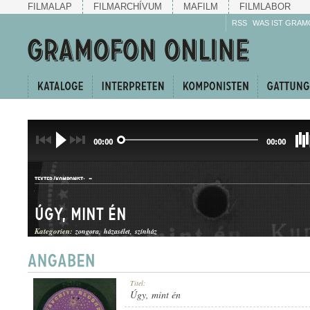
FILMALAP
FILMARCHÍVUM
MAFILM
FILMLABOR
RSS
WAS IST GRAM
00:00
00:00
-
TEXTER/KOMPONIST:
Úgy, mint én
Kategorien:
zongora
házasélet
színház
KUPLÉ
Titel:
GATTUNG:
Úgy, mint én