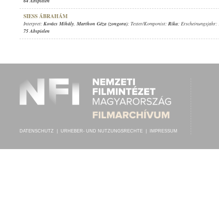
64 Abspielen
SIESS ÁBRAHÁM
Interpret:
Kovács Mihály
,
Marthon Géza (zongora)
; Texter/Komponist:
Rika
; Erscheinungsjahr:
75 Abspielen
DATENSCHUTZ
|
URHEBER- UND NUTZUNGSRECHTE
|
IMPRESSUM