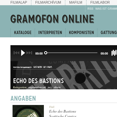
FILMALAP
FILMARCHÍVUM
MAFILM
FILMLABOR
RSS
WAS IST GRAM
00:00
00:00
HENRI KLING
TEXTER/KOMPONIST:
Echo des Bastions
Kategorien:
ragtime-korszak
jazz
skócia
TWO-STEP
Titel:
GATTUNG:
Echo des Bastions
Scottische Caprice