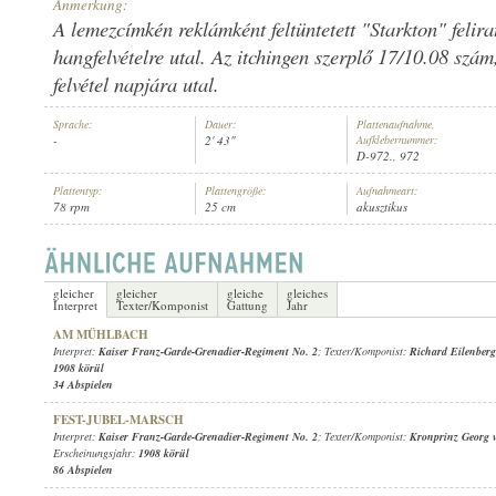
Anmerkung:
A lemezcímkén reklámként feltüntetett "Starkton" felir
hangfelvételre utal. Az itchingen szerplő 17/10.08 szám
felvétel napjára utal.
KAISER FRANZ-GARDE-GRENADIER-REGIMENT NO. 2
Sprache:
Dauer:
Plattenaufnahme,
INTERPRET:
-
2' 43"
Aufklebernummer:
D-972., 972
Plattentyp:
Plattengröße:
Aufnahmeart:
78 rpm
25 cm
akusztikus
gleicher
gleicher
gleiche
gleiches
Interpret
Texter/Komponist
Gattung
Jahr
AM MÜHLBACH
Interpret:
Kaiser Franz-Garde-Grenadier-Regiment No. 2
; Texter/Komponist:
Richard Eilenberg
1908 körül
34 Abspielen
FEST-JUBEL-MARSCH
Interpret:
Kaiser Franz-Garde-Grenadier-Regiment No. 2
; Texter/Komponist:
Kronprinz Georg 
Erscheinungsjahr:
1908 körül
86 Abspielen