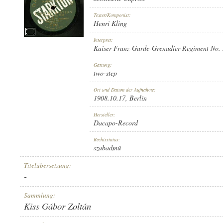
Texter/Komponist:
Henri Kling
Interpret:
Kaiser Franz-Garde-Grenadier-Regiment No. 
1908.10.17
ERSCHEINUNGSJAHR:
Gattung:
two-step
Ort und Datum der Aufnahme:
1908.10.17
, Berlin
Hersteller:
Dacapo-Record
DACAPO-RECORD
HERSTELLER:
Rechtsstatus:
szabadmű
Titelübersetzung:
-
Sammlung:
Kiss Gábor Zoltán
D-972.
PLATTENAUFNAHME: