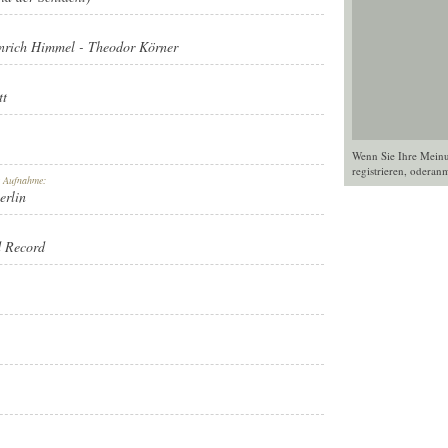
inrich Himmel
-
Theodor Körner
tt
Wenn Sie Ihre Mein
registrieren
, oder
anm
r Aufnahme:
erlin
 Record