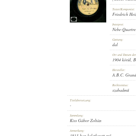
Texter/Komponist:
Friedrich He
Interpret:
Nebe-Quartre
1904 KÖRÜL
ERSCHEINUNGSJAHR:
Gattung:
dal
Ort und Datum de
1904 körül
, B
Hersteller:
A.B.C. Grand
A.B.C. GRAND RECORD
HERSTELLER:
Rechtsstatus:
szabadmű
Titelübersetzung:
-
Sammlung:
Kiss Gábor Zoltán
1086 A
PLATTENAUFNAHME:
Anmerkung:
1813-ban keletkezett mű.