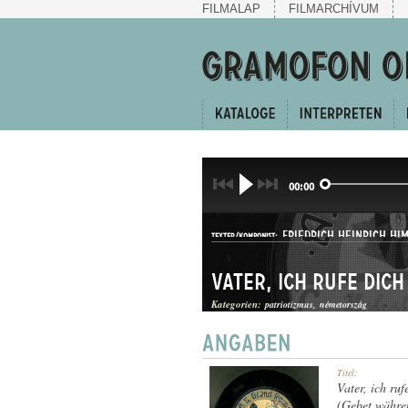
FILMALAP
FILMARCHÍVUM
00:00
FRIEDRICH HEINRICH HI
TEXTER/KOMPONIST:
Vater, ich rufe dich
Kategorien:
patriotizmus
németország
DAL
Titel:
GATTUNG:
Vater, ich ruf
(Gebet währe