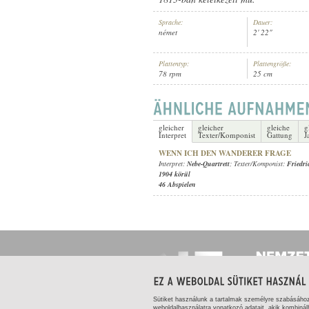
Sprache:
Dauer:
német
2' 22"
Plattentyp:
Plattengröße:
78 rpm
25 cm
NEBE-QUARTRETT
INTERPRET:
gleicher
gleicher
gleiche
g
Interpret
Texter/Komponist
Gattung
J
WENN ICH DEN WANDERER FRAGE
Interpret:
Nebe-Quartrett
; Texter/Komponist:
Friedr
1904 körül
46 Abspielen
Sütiket használunk a tartalmak személyre szabásáho
weboldalhasználatra vonatkozó adatait, akik kombinál