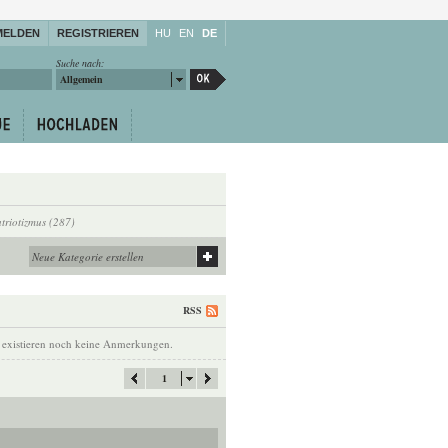
MELDEN
REGISTRIEREN
HU
EN
DE
Suche nach:
Allgemein
triotizmus (287)
RSS
 existieren noch keine Anmerkungen.
1