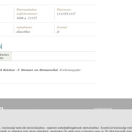
Plattenaufnahme,
Plattenseite:
Aufklebernummer:
13335/13337
1086 a, 13335
Aufnahmeart:
Zustand:
akusztikus
jó
leiches
ahr
ich Brückner
-
F. Hermann von Hermannsthal
; Erscheinungsjahr:
STARTSEITE
ANMELDEN
REGISTRIEREN
WAS IST GRAMOFON
ONLINE?
z, közösségi funkciók biztosításához, valamint weboldalforgalmunk elemzéséhez. Ezenkívül közösségi méd
HILFE
hatják az adatokat más olyan adatokkal, amelyeket Ön adott meg számukra vagy az Ön által használt más s