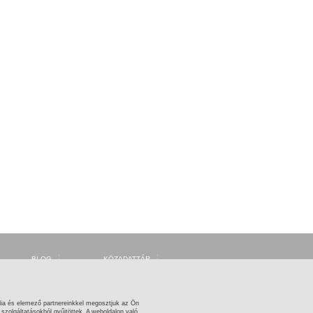
BLOG
KÖZADATTÁR
FORUM
MSZH
FACEBOOK
ARTISJUS
TWITTER
OSZMI
OSZK ZENEMŰTÁR
ia és elemező partnereinkkel megosztjuk az Ön
zolgáltatásokból gyűjtöttek. A weboldalon való