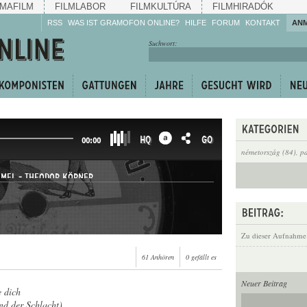
MAFILM
FILMLABOR
FILMKULTÚRA
FILMHIRADÓK
RSS
WAS IST GRAMOFON ONLINE?
HILFE
FORUM
KONTAKT
AN
Hören Sie zu!
Suchwort:
Machen Sie mit!
Reden Sie mit!
Empfehlen Sie
weiter!
HQ
GO
00:00
németország (84)
,
pa
MMEL
-
THEODOR KÖRNER
Zu dieser Aufnahme
61 Anhören
0 gefällt es
Neuer Beitrag
e dich
nd der Schlacht)