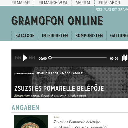
FILMALAP
FILMARCHÍVUM
MAFILM
FILMLABOR
RSS
WAS IST GRAM
00:00
00:00
JEAN GILBERT
-
MÉREI ADOLF
TEXTER/KOMPONIST:
Zsuzsi és Pomarelle belépője
Kategorien:
operett
die keusche susanne
Ártatlan zsuzsi
DUETT
Titel:
GATTUNG:
Zsuzsi és Pomarelle belépője
az "Ártatlan Zsuzsi" c. operettből