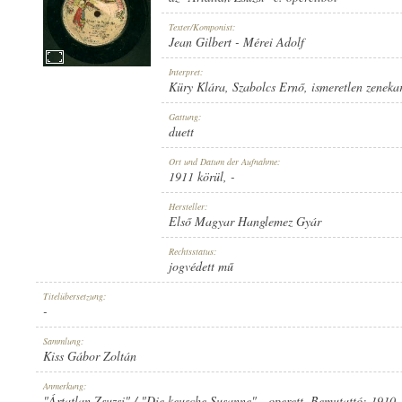
Texter/Komponist:
Jean Gilbert
-
Mérei Adolf
Interpret:
Küry Klára
,
Szabolcs Ernő
,
ismeretlen zeneka
1911 KÖRÜL
ERSCHEINUNGSJAHR:
Gattung:
duett
Ort und Datum der Aufnahme:
1911 körül
, -
Hersteller:
Első Magyar Hanglemez Gyár
ELSŐ MAGYAR HANGLEMEZ GYÁR
HERSTELLER:
Rechtsstatus:
jogvédett mű
Titelübersetzung:
-
Sammlung:
Kiss Gábor Zoltán
10315
PLATTENAUFNAHME:
Anmerkung:
"Ártatlan Zsuzsi" / "Die keusche Susanne" - operett. Bemutattó: 1910