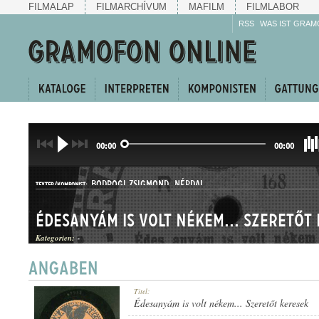
FILMALAP
FILMARCHÍVUM
MAFILM
FILMLABOR
RSS
WAS IST GRAM
00:00
00:00
BODROGI ZSIGMOND
,
NÉPDAL
TEXTER/KOMPONIST:
Édesanyám is volt nékem... Szeretőt
Kategorien:
-
HALLGATÓ
Titel:
GATTUNG:
Édesanyám is volt nékem... Szeretőt keresek