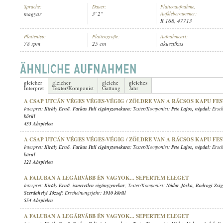
Sprache:
Dauer:
Plattenaufnahme,
magyar
3' 2"
Aufklebernummer:
R 168, 47713
Plattentyp:
Plattengröße:
Aufnahmeart:
78 rpm
25 cm
akusztikus
KIRÁLY ERNŐ
,
FARKAS PALI CIGÁNYZENEKARA
INTERPRET:
gleicher
gleicher
gleiche
gleiches
Interpret
Texter/Komponist
Gattung
Jahr
A CSAP UTCÁN VÉGES VÉGES-VÉGIG / ZÖLDRE VAN A RÁCSOS KAPU FE
Interpret:
Király Ernő
,
Farkas Pali cigányzenekara
; Texter/Komponist:
Pete Lajos
,
népdal
; Ersc
körül
453 Abspielen
A CSAP UTCÁN VÉGES VÉGES-VÉGIG / ZÖLDRE VAN A RÁCSOS KAPU FE
Interpret:
Király Ernő
,
Farkas Pali cigányzenekara
; Texter/Komponist:
Pete Lajos
,
népdal
; Ersc
körül
121 Abspielen
A FALUBAN A LEGÁRVÁBB ÉN VAGYOK... SEPERTEM ELEGET
Interpret:
Király Ernő
,
ismeretlen cigányzenekar
; Texter/Komponist:
Nádor Jóska
,
Bodrogi Zsi
Szerdahelyi József
; Erscheinungsjahr:
1910 körül
554 Abspielen
A FALUBAN A LEGÁRVÁBB ÉN VAGYOK... SEPERTEM ELEGET