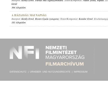
Interpret:
Király Ernő
,
Farkas Pali cigányzenekara
; Texter/Komponist:
Nádor Jóska
,
népdal
; E
körül
304 Abspielen
A HÁZASSÁG MAI NAPSÁG
Interpret:
Király Ernő
,
Revere Gyula (zongora)
; Texter/Komponist:
Kondor Ernő
; Erscheinungs
183 Abspielen
DATENSCHUTZ
|
URHEBER- UND NUTZUNGSRECHTE
|
IMPRESSUM