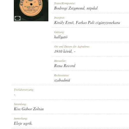
Texter/Komponist:
Bodrogi Zsigmond
,
népdal
Interpret:
Király Ernő
,
Farkas Pali cigányzenekara
1910 KÖRÜL
Gattung:
ERSCHEINUNGSJAHR:
hallgató
Ort und Datum der Aufnahme:
1910 körül
, -
Hersteller:
Rena Record
RENA RECORD
Rechtsstatus:
HERSTELLER:
szabadmű
Titelübersetzung:
-
Sammlung:
Kiss Gábor Zoltán
R 168
Anmerkung:
PLATTENAUFNAHME:
Eleje ugrik.