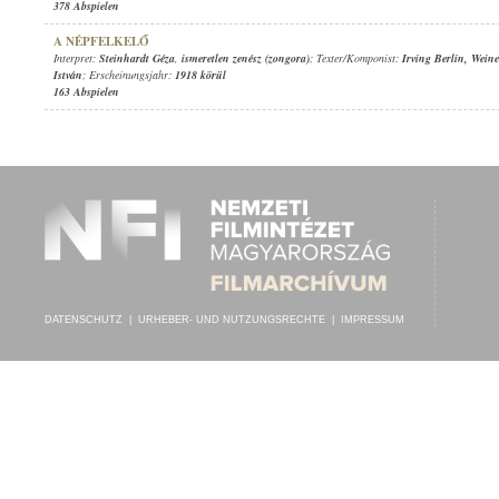
378 Abspielen
A NÉPFELKELŐ
Interpret:
Steinhardt Géza
,
ismeretlen zenész (zongora)
; Texter/Komponist:
Irving Berlin
,
Weine
István
; Erscheinungsjahr:
1918 körül
163 Abspielen
DATENSCHUTZ
|
URHEBER- UND NUTZUNGSRECHTE
|
IMPRESSUM