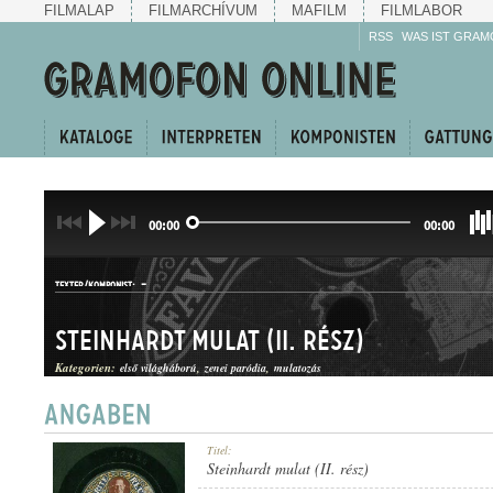
FILMALAP
FILMARCHÍVUM
MAFILM
FILMLABOR
RSS
WAS IST GRAM
00:00
00:00
-
TEXTER/KOMPONIST:
Steinhardt mulat (II. rész)
Kategorien:
első világháború
zenei paródia
mulatozás
NÓTAEGYVELEG
Titel:
GATTUNG:
Steinhardt mulat (II. rész)