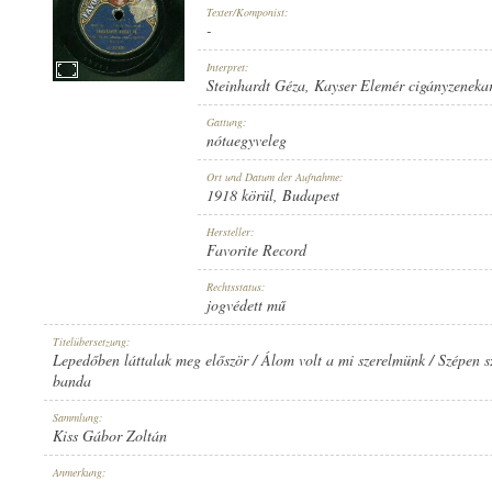
Texter/Komponist:
-
Interpret:
Steinhardt Géza
,
Kayser Elemér cigányzeneka
1918 KÖRÜL
Gattung:
ERSCHEINUNGSJAHR:
nótaegyveleg
Ort und Datum der Aufnahme:
1918 körül
, Budapest
Hersteller:
Favorite Record
FAVORITE RECORD
Rechtsstatus:
HERSTELLER:
jogvédett mű
Titelübersetzung:
Lepedőben láttalak meg először / Álom volt a mi szerelmünk / Szépen s
banda
Sammlung:
Kiss Gábor Zoltán
1-27830
PLATTENAUFNAHME:
Anmerkung:
-