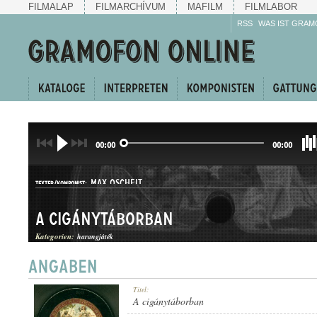
FILMALAP
FILMARCHÍVUM
MAFILM
FILMLABOR
RSS
WAS IST GRAM
00:00
00:00
MAX OSCHEIT
TEXTER/KOMPONIST:
A cigánytáborban
Kategorien:
harangjáték
INDULÓ
Titel:
GATTUNG:
A cigánytáborban