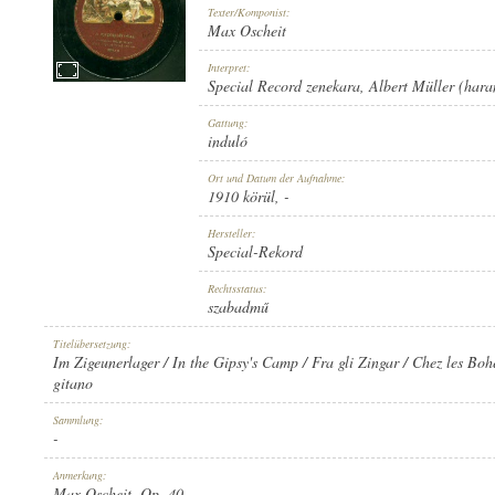
Texter/Komponist:
Max Oscheit
Interpret:
Special Record zenekara
,
Albert Müller (hara
1910 KÖRÜL
Gattung:
ERSCHEINUNGSJAHR:
induló
Ort und Datum der Aufnahme:
1910 körül
, -
Hersteller:
Special-Rekord
SPECIAL-REKORD
Rechtsstatus:
HERSTELLER:
szabadmű
Titelübersetzung:
Im Zigeunerlager / In the Gipsy's Camp / Fra gli Zingar / Chez les Bo
gitano
Sammlung:
-
9001
PLATTENAUFNAHME:
Anmerkung:
Max Oscheit, Op. 40