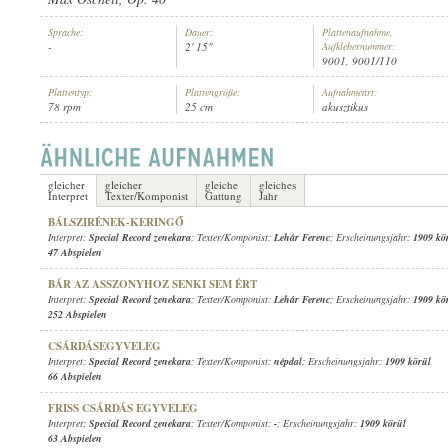
Sprache:
Dauer:
Plattenaufnahme,
-
2' 15"
Aufklebernummer:
9001, 9001/110
Plattentyp:
Plattengröße:
Aufnahmeart:
78 rpm
25 cm
akusztikus
SPECIAL RECORD ZENEKARA
,
ALBERT MÜLLER (HARANGJÁTÉK)
INTERPRET:
gleicher
gleicher
gleiche
gleiches
Interpret
Texter/Komponist
Gattung
Jahr
BÁLSZIRÉNEK-KERINGŐ
Interpret:
Special Record zenekara
; Texter/Komponist:
Lehár Ferenc
; Erscheinungsjahr:
1909 kö
47 Abspielen
BÁR AZ ASSZONYHOZ SENKI SEM ÉRT
Interpret:
Special Record zenekara
; Texter/Komponist:
Lehár Ferenc
; Erscheinungsjahr:
1909 kö
252 Abspielen
CSÁRDÁSEGYVELEG
Interpret:
Special Record zenekara
; Texter/Komponist:
népdal
; Erscheinungsjahr:
1909 körül
66 Abspielen
FRISS CSÁRDÁS EGYVELEG
Interpret:
Special Record zenekara
; Texter/Komponist:
-
; Erscheinungsjahr:
1909 körül
63 Abspielen