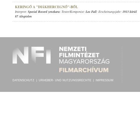
KERINGŐ A "DIÁKHERCEGNŐ"-BŐL
Interpret:
Special Record zenekara
; Texter/Komponist:
Leo Fall
; Erscheinungsjahr:
1913 körül
87 Abspielen
DATENSCHUTZ
|
URHEBER- UND NUTZUNGSRECHTE
|
IMPRESSUM