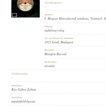
Texter/Komponist:
-
Interpret:
I. Magyar Honvédezred zenekara
, Vezényel:
[
1912 KÖRÜL
Gattung:
ERSCHEINUNGSJAHR:
indulóegyveleg
Ort und Datum der Aufnahme:
1912 körül
, Budapest
Hersteller:
Metafon-Record
METAFON-RECORD
Rechtsstatus:
HERSTELLER:
árvamű
Titelübersetzung:
-
Sammlung:
Kiss Gábor Zoltán
6113
Anmerkung:
PLATTENAUFNAHME:
népdalfeldolgozás