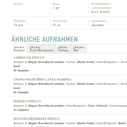
Sprache:
Dauer:
Plattenaufnahme,
-
1' 46"
Aufklebernummer:
6113, O 8856
Plattentyp:
Plattengröße:
Aufnahmeart:
78 rpm
25 cm
akusztikus
I. MAGYAR HONVÉDEZRED ZENEKARA
, VEZÉNYEL:
[BACHÓ ISTVÁ
INTERPRET:
gleicher
gleicher
gleiche
gleiches
Interpret
Texter/Komponist
Gattung
Jahr
CSEBOGÁR INDULÓ
Interpret:
I. Magyar Honvédezred zenekara
, Vezényel:
[Bachó István]
; Texter/Komponist:
-
; Ersc
körül
90 Abspielen
CSONGORÁDI BÍRÓ LÁNYA MARISKA
Interpret:
I. Magyar Honvédezred zenekara
, Vezényel:
[Bachó István]
; Texter/Komponist:
-
; Ersc
körül
86 Abspielen
DORMUS INDULÓ
Interpret:
I. Magyar Honvédezred zenekara
; Texter/Komponist:
Franz Scharoch
; Erscheinungsj
43 Abspielen
HONVÉD DÍSZMENET INDULÓ
Interpret:
I. Magyar Honvédezred zenekara
, Vezényel:
[Bachó István]
; Texter/Komponist:
Bachó 