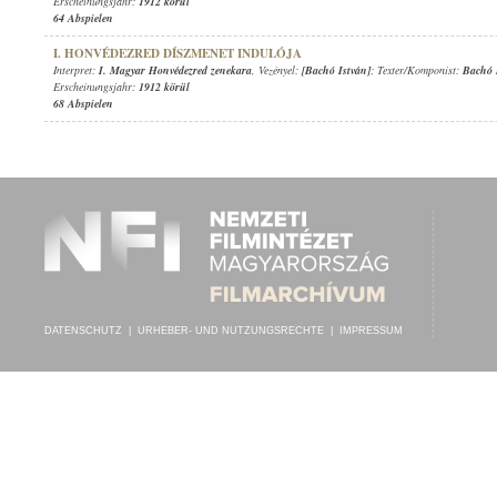
Erscheinungsjahr:
1912 körül
64 Abspielen
I. HONVÉDEZRED DÍSZMENET INDULÓJA
Interpret:
I. Magyar Honvédezred zenekara
, Vezényel:
[Bachó István]
; Texter/Komponist:
Bachó 
Erscheinungsjahr:
1912 körül
68 Abspielen
DATENSCHUTZ
|
URHEBER- UND NUTZUNGSRECHTE
|
IMPRESSUM