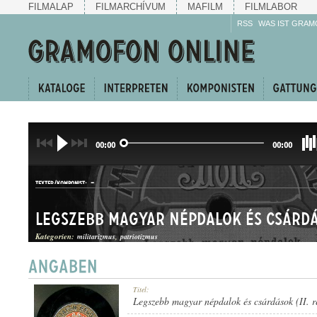
FILMALAP
FILMARCHÍVUM
MAFILM
FILMLABOR
RSS
WAS IST GRAM
00:00
00:00
-
TEXTER/KOMPONIST:
Kategorien:
militarizmus
patriotizmus
INDULÓEGYVELEG
Titel:
GATTUNG:
Legszebb magyar népdalok és csárdások (II. r