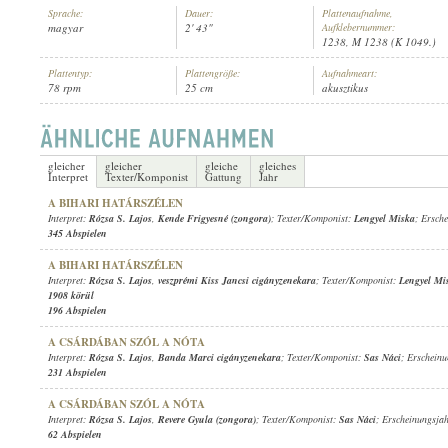
Sprache:
Dauer:
Plattenaufnahme,
magyar
2' 43"
Aufklebernummer:
1238, M 1238 (K 1049.)
Plattentyp:
Plattengröße:
Aufnahmeart:
78 rpm
25 cm
akusztikus
RÓZSA S. LAJOS
,
SOVÁNKA NÁNDOR CIGÁNYZENEKARA
INTERPRET:
gleicher
gleicher
gleiche
gleiches
Interpret
Texter/Komponist
Gattung
Jahr
A BIHARI HATÁRSZÉLEN
Interpret:
Rózsa S. Lajos
,
Kende Frigyesné (zongora)
; Texter/Komponist:
Lengyel Miska
; Ersch
345 Abspielen
A BIHARI HATÁRSZÉLEN
Interpret:
Rózsa S. Lajos
,
veszprémi Kiss Jancsi cigányzenekara
; Texter/Komponist:
Lengyel Mi
1908 körül
196 Abspielen
A CSÁRDÁBAN SZÓL A NÓTA
Interpret:
Rózsa S. Lajos
,
Banda Marci cigányzenekara
; Texter/Komponist:
Sas Náci
; Erschein
231 Abspielen
A CSÁRDÁBAN SZÓL A NÓTA
Interpret:
Rózsa S. Lajos
,
Revere Gyula (zongora)
; Texter/Komponist:
Sas Náci
; Erscheinungsja
62 Abspielen