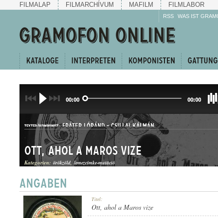
FILMALAP
FILMARCHÍVUM
MAFILM
FILMLABOR
RSS
WAS IST GRAM
00:00
00:00
FRÁTER LÓRÁND
-
CSILLAI KÁLMÁN
TEXTER/KOMPONIST:
Ott, ahol a Maros vize
Kategorien:
örökzöld
lemezcímke-mutáció
CSÁRDÁS
Titel:
GATTUNG:
Ott, ahol a Maros vize