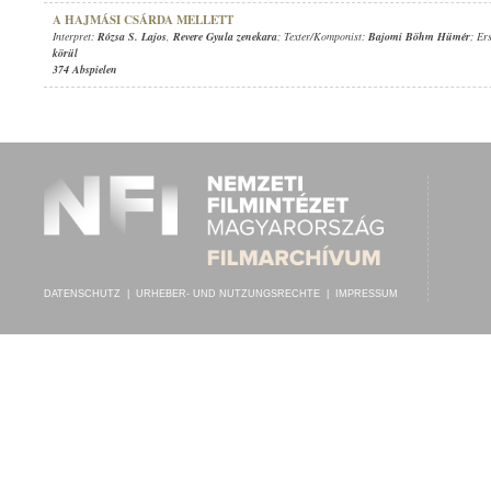
A HAJMÁSI CSÁRDA MELLETT
Interpret:
Rózsa S. Lajos
,
Revere Gyula zenekara
; Texter/Komponist:
Bajomi Böhm Hümér
; Er
körül
374 Abspielen
DATENSCHUTZ
|
URHEBER- UND NUTZUNGSRECHTE
|
IMPRESSUM