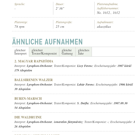
Sprache:
Dauer:
Plattenaufnahme,
-
2' 36"
Aufklebernummer:
No. 1012., 1012
Plattentyp:
Plattengröße:
Aufnahmeart:
78 rpm
25 cm
akusztikus
LYROPHON-ORCHESTER
INTERPRET:
gleicher
gleicher
gleiche
gleiches
Interpret
Texter/Komponist
Gattung
Jahr
2. MAGYAR RAPSZÓDIA
Interpret:
Lyrophon-Orchester
; Texter/Komponist:
Liszt Ferenc
; Erscheinungsjahr:
1907 körül
179 Abspielen
BALLSIRENEN WALZER
Interpret:
Lyrophon-Orchester
; Texter/Komponist:
Lehár Ferenc
; Erscheinungsjahr:
1906 körül
39 Abspielen
BUREN-MARSCH
Interpret:
Lyrophon-Orchester
; Texter/Komponist:
S. Derfla
; Erscheinungsjahr:
1907.09.30
54 Abspielen
DIE WALDRUINE
Interpret:
Lyrophon-Orchester
,
ismeretlen füttyművész
; Texter/Komponist:
-
; Erscheinungsjahr:
1
26 Abspielen