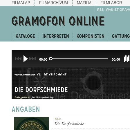
FILMALAP
FILMARCHÍVUM
MAFILM
FILMLABOR
RSS
WAS IST GRAM
00:00
00:00
CH. DE CHARMONT
TEXTER/KOMPONIST:
Die Dorfschmiede
Kategorien:
fantázia-jellemkép
JELLEMKÉP
Titel:
GATTUNG:
Die Dorfschmiede