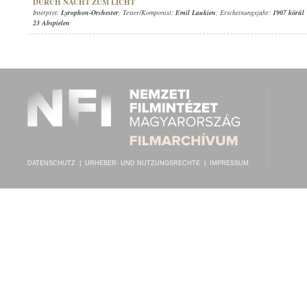
DURCH NACHT ZUM LICHT
Interpret:
Lyrophon-Orchester
; Texter/Komponist:
Emil Laukien
; Erscheinungsjahr:
1907 körül
23 Abspielen
DATENSCHUTZ
|
URHEBER- UND NUTZUNGSRECHTE
|
IMPRESSUM