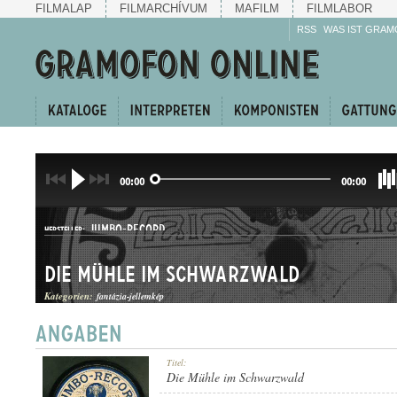
FILMALAP
FILMARCHÍVUM
MAFILM
FILMLABOR
RSS
WAS IST GRAM
00:00
00:00
JUMBO-RECORD
HERSTELLER:
Die Mühle im Schwarzwald
Kategorien:
fantázia-jellemkép
A. 40099.
Titel:
PLATTENAUFNAHME:
Die Mühle im Schwarzwald