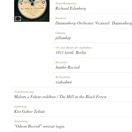
Texter/Komponist:
Richard Eilenberg
Interpret:
Dannenberg-Orchester
, Vezényel:
Dannenber
DANNENBERG-ORCHESTER
, VEZÉNYEL:
DANNENBERG
Gattung:
INTERPRET:
jellemkép
Ort und Datum der Aufnahme:
1911 körül
, Berlin
Hersteller:
Jumbo-Record
RICHARD EILENBERG
Rechtsstatus:
TEXTER/KOMPONIST:
szabadmű
Titelübersetzung:
Malom a Fekete-erdőben / The Mill in the Black Forest
Sammlung:
Kiss Gábor Zoltán
JELLEMKÉP
Anmerkung:
GATTUNG:
"Odeon Record" sorozat tagja.