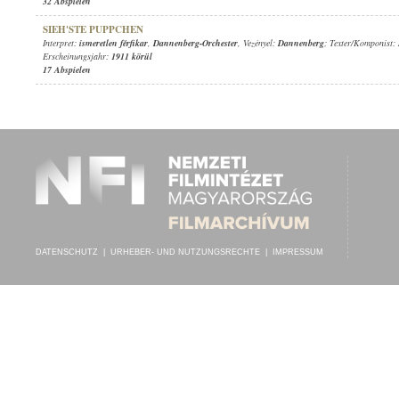
32 Abspielen
SIEH'STE PUPPCHEN
Interpret:
ismeretlen férfikar
,
Dannenberg-Orchester
, Vezényel:
Dannenberg
; Texter/Komponist:
Erscheinungsjahr:
1911 körül
17 Abspielen
DATENSCHUTZ
|
URHEBER- UND NUTZUNGSRECHTE
|
IMPRESSUM