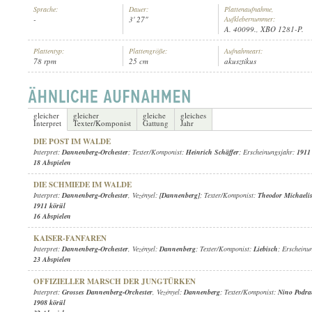
Sprache:
Dauer:
Plattenaufnahme,
-
3' 27"
Aufklebernummer:
A. 40099., XBO 1281-P.
Plattentyp:
Plattengröße:
Aufnahmeart:
78 rpm
25 cm
akusztikus
1911 KÖRÜL
ERSCHEINUNGSJAHR:
gleicher
gleicher
gleiche
gleiches
Interpret
Texter/Komponist
Gattung
Jahr
DIE POST IM WALDE
Interpret:
Dannenberg-Orchester
; Texter/Komponist:
Heinrich Schäffer
; Erscheinungsjahr:
1911
18 Abspielen
DIE SCHMIEDE IM WALDE
Interpret:
Dannenberg-Orchester
, Vezényel:
[Dannenberg]
; Texter/Komponist:
Theodor Michaeli
1911 körül
16 Abspielen
KAISER-FANFAREN
Interpret:
Dannenberg-Orchester
, Vezényel:
Dannenberg
; Texter/Komponist:
Liebisch
; Erscheinu
23 Abspielen
OFFIZIELLER MARSCH DER JUNGTÜRKEN
Interpret:
Grosses Dannenberg-Orchester
, Vezényel:
Dannenberg
; Texter/Komponist:
Nino Podr
1908 körül