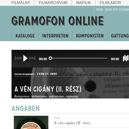
FILMALAP
FILMARCHÍVUM
MAFILM
FILMLABOR
RSS
WAS IST GRAM
00:00
00:00
FARKAS IMRE
TEXTER/KOMPONIST:
A vén cigány (II. rész)
Kategorien:
militarizmus
patriotizmus
cigányság
NÉPSZÍNMŰRÉSZLET
Titel:
GATTUNG:
A vén cigány (II. rész)