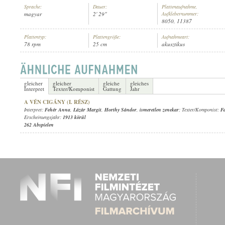
Sprache:
Dauer:
Plattenaufnahme,
magyar
2' 29"
Aufklebernummer:
8050, 11387
Plattentyp:
Plattengröße:
Aufnahmeart:
78 rpm
25 cm
akusztikus
FEHÉR ANNA
,
LÁZÁR MARGIT
,
HORTHY SÁNDOR
,
ISMERETLEN ZE
INTERPRET:
gleicher
gleicher
gleiche
gleiches
Interpret
Texter/Komponist
Gattung
Jahr
A VÉN CIGÁNY (I. RÉSZ)
Interpret:
Fehér Anna
,
Lázár Margit
,
Horthy Sándor
,
ismeretlen zenekar
; Texter/Komponist:
F
Erscheinungsjahr:
1913 körül
262 Abspielen