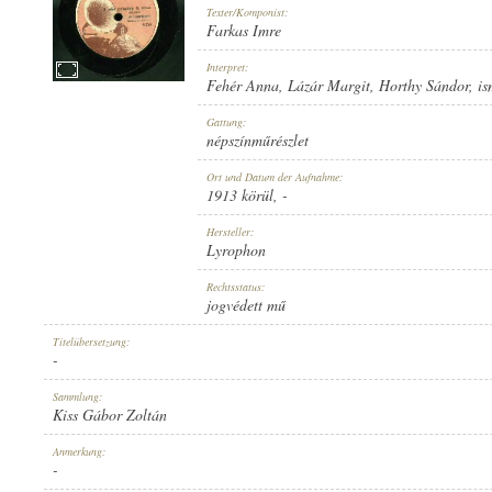
Texter/Komponist:
Farkas Imre
Interpret:
Fehér Anna
,
Lázár Margit
,
Horthy Sándor
,
is
1913 KÖRÜL
Gattung:
ERSCHEINUNGSJAHR:
népszínműrészlet
Ort und Datum der Aufnahme:
1913 körül
, -
Hersteller:
Lyrophon
LYROPHON
Rechtsstatus:
HERSTELLER:
jogvédett mű
Titelübersetzung:
-
Sammlung:
Kiss Gábor Zoltán
8050
Anmerkung:
PLATTENAUFNAHME:
-