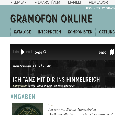
FILMALAP
FILMARCHÍVUM
MAFILM
FILMLABOR
RSS
WAS IST GRAM
00:00
00:00
KÁLMÁN IMRE
TEXTER/KOMPONIST:
Ich tanz mit Dir ins Himmelreich
Kategorien:
operett
király színház
der zigeunerprimas
KERINGŐ
Titel:
GATTUNG:
Ich tanz mit Dir ins Himmelreich
Dorfkinder-Walzer aus "Der Zigeunerprimas"