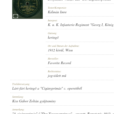
Texter/Komponist:
Kálmán Imre
Interpret:
K. u. K. Infanterie-Regiment "Georg I
,
König
1912 KÖRÜL
ERSCHEINUNGSJAHR:
Gattung:
keringő
Ort und Datum der Aufnahme:
1912 körül
, Wien
Hersteller:
Favorite Record
FAVORITE RECORD
HERSTELLER:
Rechtsstatus:
jogvédett mű
Titelübersetzung:
Lári-fári keringő a "Cigányprímás" c. operettből
Sammlung:
Kiss Gábor Zoltán gyűjtemény
1-22451
PLATTENAUFNAHME:
Anmerkung:
"A cigányprímás" / "Der Zigeunerprimas" - operett. Bemutató: 1912. 