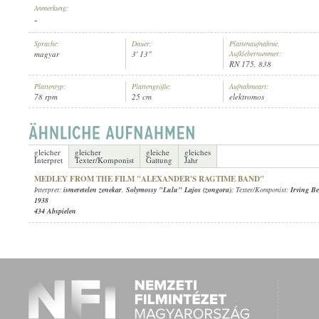
Anmerkung:
-
Sprache:
Dauer:
Plattenaufnahme,
magyar
3' 13"
Aufklebernummer:
RN 175, 838
ISMERETELEN ZENEKAR
,
SOLYMOSSY "LULU" LAJOS (ZONGORA)
INTERPRET:
Plattentyp:
Plattengröße:
Aufnahmeart:
78 rpm
25 cm
elektromos
gleicher
gleicher
gleiche
gleiches
Interpret
Texter/Komponist
Gattung
Jahr
MEDLEY FROM THE FILM "ALEXANDER'S RAGTIME BAND"
Interpret:
ismeretelen zenekar
,
Solymossy "Lulu" Lajos (zongora)
; Texter/Komponist:
Irving Be
1938
434 Abspielen