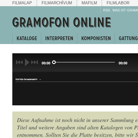
FILMALAP
FILMARCHÍVUM
MAFILM
FILMLABOR
RSS
WAS IST GRAM
00:00
00:00
-
TEXTER/KOMPONIST:
Diese Aufnahme ist noch nicht in unserer Sammlung e
Titel und weitere Angaben sind alten Katalogen von P
GATTUNG:
entnommen. Sollten Sie die Platte besitzen, bitte wir 