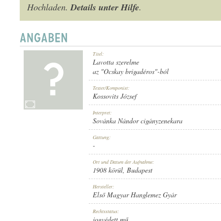
Details unter Hilfe
Hochladen.
.
Titel:
1908 KÖRÜL
ERSCHEINUNGSJAHR:
Lavotta szerelme
az "Ocskay brigadéros"-ból
Texter/Komponist:
Kossovits József
Interpret:
Sovánka Nándor cigányzenekara
ELSŐ MAGYAR HANGLEMEZ GYÁR
HERSTELLER:
Gattung:
-
Ort und Datum der Aufnahme:
1908 körül
, Budapest
Hersteller:
Első Magyar Hanglemez Gyár
623
PLATTENAUFNAHME:
Rechtsstatus:
jogvédett mű