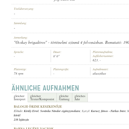
Titelübersetzung:
-
Sammlung:
-
INTERPRET:
Anmerkung:
"Ocskay brigadéros" - történelmi színmű 4 felvonásban. Bemutató: 1901
Sprache:
Dauer:
Plattenaufnahme,
-
0' 0"
Aufklebernummer:
623, -
Plattentyp:
Plattengröße:
Aufnahmeart:
78 rpm
-
akusztikus
gleicher
gleicher
gleiche
gleiches
Interpret
Texter/Komponist
Gattung
Jahr
BALOGH ÖRZSE KESZKENŐJE
Előadó:
Király Ernő
,
Sovánka Nándor cigányzenekara
; Szerző:
Kurucz János
-
Farkas Imre
; 
körül
238 lejátszás
BARNA LEGÉNY VAGYOK