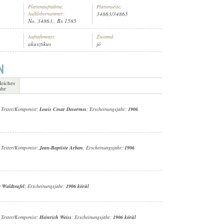
Plattenaufnahme,
Plattenseite:
Aufklebernummer:
34863/34865
No. 34863., Bx 1585
Aufnahmeart:
Zustand:
akusztikus
jó
MÜLLER] (HARANGJÁTÉK)
leiches
ahr
; Texter/Komponist:
Louis Cesar Desormes
; Erscheinungsjahr:
1906
; Texter/Komponist:
Jean-Baptiste Arban
; Erscheinungsjahr:
1906
 Waldteufel
; Erscheinungsjahr:
1906 körül
; Texter/Komponist:
Heinrich Weiss
; Erscheinungsjahr:
1906 körül