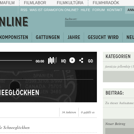
MAFILM
FILMLABOR
FILMKULTÚRA
FILMHIRADÓK
RSS
WAS IST GRAMOFON ONLINE?
HILFE
FORUM
KONTAKT
AN
Hören Sie zu!
Suchwort:
Machen Sie mit!
Reden Sie mit!
Empfehlen Sie
weiter!
HQ
GO
00:00
fantázia-jellemkép (
neeglöckhen
Zu dieser Aufnahme
34 Anhören
0 gefällt es
Neuer Beitrag
e Schneeglöckhen