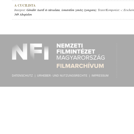
A CUCILISTA
Interpret:
Göndör Aurél és társulata
,
ismeretlen zenész (zongora)
; Texter/Komponist:
-
; Erschei
349 Abspielen
DATENSCHUTZ
|
URHEBER- UND NUTZUNGSRECHTE
|
IMPRESSUM