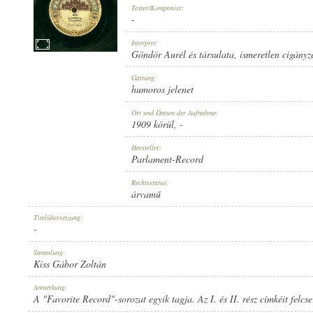
Texter/Komponist:
-
Interpret:
Göndör Aurél és társulata
,
ismeretlen cigányz
1909 KÖRÜL
Gattung:
ERSCHEINUNGSJAHR:
humoros jelenet
Ort und Datum der Aufnahme:
1909 körül
, -
Hersteller:
Parlament-Record
PARLAMENT-RECORD
Rechtsstatus:
HERSTELLER:
árvamű
Titelübersetzung:
-
Sammlung:
Kiss Gábor Zoltán
816
Anmerkung:
PLATTENAUFNAHME:
A "Favorite Record"-sorozat egyik tagja. Az I. és II. rész címkéit felcse