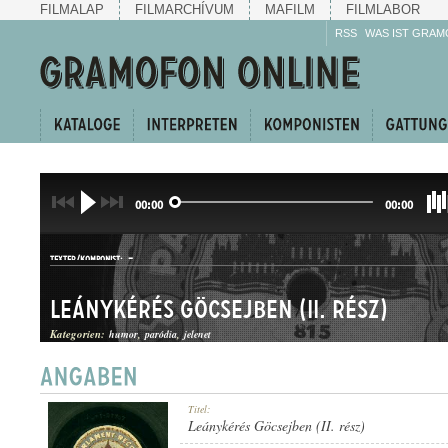
FILMALAP
FILMARCHÍVUM
MAFILM
FILMLABOR
RSS
WAS IST GRAM
00:00
00:00
-
TEXTER/KOMPONIST:
Leánykérés Göcsejben (II. rész)
Kategorien:
humor
paródia
jelenet
HUMOROS JELENET
Titel:
GATTUNG:
Leánykérés Göcsejben (II. rész)