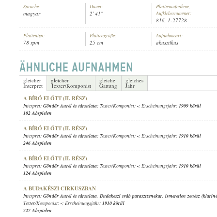
Sprache:
Dauer:
Plattenaufnahme,
magyar
2' 41"
Aufklebernummer:
816, 1-27728
Plattentyp:
Plattengröße:
Aufnahmeart:
78 rpm
25 cm
akusztikus
GÖNDÖR AURÉL ÉS TÁRSULATA
,
ISMERETLEN CIGÁNYZENEKAR
INTERPRET:
gleicher
gleicher
gleiche
gleiches
Interpret
Texter/Komponist
Gattung
Jahr
A BÍRÓ ELŐTT (II. RÉSZ)
Interpret:
Göndör Aurél és társulata
; Texter/Komponist:
-
; Erscheinungsjahr:
1909 körül
102 Abspielen
A BÍRÓ ELŐTT (II. RÉSZ)
Interpret:
Göndör Aurél és társulata
; Texter/Komponist:
-
; Erscheinungsjahr:
1910 körül
246 Abspielen
A BÍRÓ ELŐTT (II. RÉSZ)
Interpret:
Göndör Aurél és társulata
; Texter/Komponist:
-
; Erscheinungsjahr:
1910 körül
124 Abspielen
A BUDAKÉSZI CIRKUSZBAN
Interpret:
Göndör Aurél és társulata
,
Budakeszi sváb parasztzenekar
,
ismeretlen zenész (klariné
Texter/Komponist:
-
; Erscheinungsjahr:
1910 körül
227 Abspielen