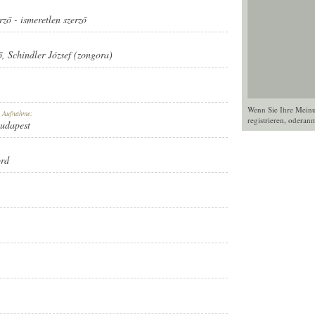
rző
-
ismeretlen szerző
ő
,
Schindler József (zongora)
Wenn Sie Ihre Mein
r Aufnahme:
registrieren
, oder
anm
Budapest
ord