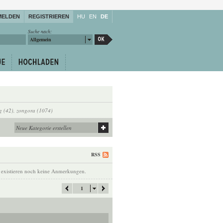
MELDEN
REGISTRIEREN
HU
EN
DE
Suche nach:
Allgemein
g (42)
,
zongora (1074)
RSS
 existieren noch keine Anmerkungen.
1