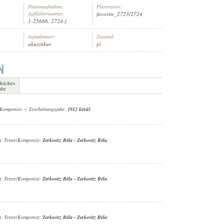
Plattenaufnahme,
Plattenseite:
Aufklebernummer:
favorite_2723/2724
1-25686, 2724-f
Aufnahmeart:
Zustand:
akusztikus
jó
ZSEF (ZONGORA)
leiches
ahr
r/Komponist:
-
; Erscheinungsjahr:
1912 körül
a
; Texter/Komponist:
Zerkovitz Béla
-
Zerkovitz Béla
;
a
; Texter/Komponist:
Zerkovitz Béla
-
Zerkovitz Béla
;
a
; Texter/Komponist:
Zerkovitz Béla
-
Zerkovitz Béla
;