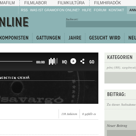
MAFILM
FILMLABOR
FILMKULTÚRA
FILMHIRADÓK
RSS
WAS IST GRAMOFON ONLINE?
HILFE
FORUM
KONTAKT
AN
Hören Sie zu!
Suchwort:
Machen Sie mit!
Reden Sie mit!
Empfehlen Sie
weiter!
HQ
GO
00:00
pénz (88)
,
szegénysé
MERETLEN SZERZŐ
Zu dieser Aufnahme
138 Anhören
0 gefällt es
Neuer Beitrag