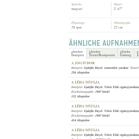
Sprache:
Dauer:
magyar
2' 47"
Plattentyp:
Plattengröße:
78 rpm
25 cm
GYÁRFÁS DEZSŐ
,
SCHINDLER JÓ
INTERPRET:
gleicher
gleicher
gleiche
g
Interpret
Texter/Komponist
Gattung
J
A JOGTUDOR
Interpret:
Gyárfás Dezső
,
ismeretlen zenekar
; Texte
256 Abspielen
A LÉHA NÓTÁJA
Interpret:
Gyárfás Dezső
,
Vörös Elek cigányzenekar
Erscheinungsjahr:
1907 körül
132 Abspielen
A LÉHA NÓTÁJA
Interpret:
Gyárfás Dezső
,
Vörös Elek cigányzenekar
Erscheinungsjahr:
1907 körül
414 Abspielen
A LÉHA NÓTÁJA
Interpret:
Gyárfás Dezső
,
Vörös Elek cigányzenekar