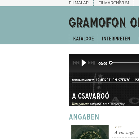
FILMALAP
FILMARCHÍVUM
00:00
ISMERETLEN SZERZŐ
-
IS
TEXTER/KOMPONIST:
A csavargó
Kategorien:
zongora
pénz
szegénység
SANZON
Titel:
GATTUNG:
A csavargó