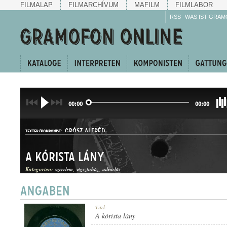
FILMALAP
FILMARCHÍVUM
MAFILM
FILMLABOR
RSS
WAS IST GRAM
00:00
00:00
GRÓSZ ALFRÉD
TEXTER/KOMPONIST:
A kórista lány
Kategorien:
szerelem
vígszínház
udvarlás
KUPLÉ
Titel:
GATTUNG:
A kórista lány