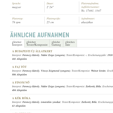
Sprache:
Dauer:
Plattenaufnahme,
magyar
2' 24"
Aufklebernummer:
No. 17481, 3347
Plattentyp:
Plattengröße:
Aufnahmeart:
78 rpm
25 cm
akusztikus
FERENCZY KÁROLY
,
ISMERETLEN ZENÉSZ (ZONGORA)
INTERPRET:
gleicher
gleicher
gleiche
gleiches
Interpret
Texter/Komponist
Gattung
Jahr
A BUDAPESTI ÚJ ÁLLATKERT
Interpret:
Ferenczy Károly
,
Nádor Zsiga (zongora)
; Texter/Komponist:
-
; Erscheinungsjahr:
1910
441 Abspielen
A FAJ TÓT
Interpret:
Ferenczy Károly
,
Vincze Zsigmond (zongora)
; Texter/Komponist:
Weiner István
; Ersc
886 Abspielen
A FINOM NŐ
Interpret:
Ferenczy Károly
,
Nádor Zsiga (zongora)
; Texter/Komponist:
Zerkovitz Béla
; Erschein
484 Abspielen
A KÉK RÓKA
Interpret:
Ferenczy Károly
,
ismeretlen zenekar
; Texter/Komponist:
Zerkovitz Béla
; Erscheinungs
63 Abspielen