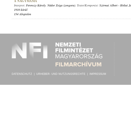
A NAGYMAMA
Interpret:
Ferenczy Károly
,
Nádor Zsiga (zongora)
; Texter/Komponist:
Szirmai Albert
-
Heltai J
1910 körül
154 Abspielen
DATENSCHUTZ
|
URHEBER- UND NUTZUNGSRECHTE
|
IMPRESSUM