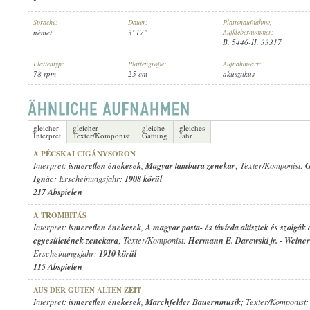
Sprache:
Dauer:
Plattenaufnahme,
német
3' 17"
Aufklebernummer:
B. 5446-II, 33317
Plattentyp:
Plattengröße:
Aufnahmeart:
78 rpm
25 cm
akusztikus
ISMERETLEN ÉNEKES
,
SAXOPHON-ORCHESTER DOBBRI
, VEZÉNYE
INTERPRET:
gleicher
gleicher
gleiche
gleiches
Interpret
Texter/Komponist
Gattung
Jahr
A PÉCSKAI CIGÁNYSORON
Interpret:
ismeretlen énekesek
,
Magyar tambura zenekar
; Texter/Komponist:
G
Ignác
; Erscheinungsjahr:
1908 körül
217 Abspielen
A TROMBITÁS
Interpret:
ismeretlen énekesek
,
A magyar posta- és távírda altisztek és szolgák
egyesületének zenekara
; Texter/Komponist:
Hermann E. Darewski jr.
-
Weiner
Erscheinungsjahr:
1910 körül
115 Abspielen
AUS DER GUTEN ALTEN ZEIT
Interpret:
ismeretlen énekesek
,
Marchfelder Bauernmusik
; Texter/Komponist