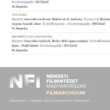
Erscheinungsjahr:
1913 körül
56 Abspielen
AVE MARIA
Interpret:
ismeretlen énekesnő
,
Maitrise de St. Ambroise
, Vezényel:
J. Meunie
(orgona
,
hegedű
,
oboa)
; Texter/Komponist:
-
; Erscheinungsjahr:
1905 körül
51 Abspielen
BEFORDULTAM A KONYHÁRA
Interpret:
Ismeretlen énekesek
,
Berkes Béla cigányzenakara
; Texter/Komponi
Ignác
-
Petőfi Sándor
; Erscheinungsjahr:
1913 körül
98 Abspielen
DATENSCHUTZ
|
URHEBER- UND NUTZUNGSRECHTE
|
IMPRESSUM