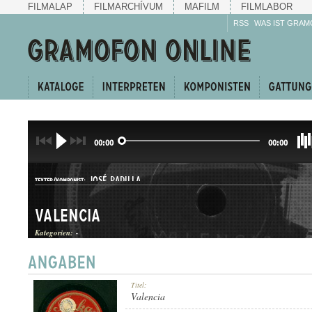
FILMALAP
FILMARCHÍVUM
MAFILM
FILMLABOR
RSS
WAS IST GRAM
00:00
00:00
JOSÉ PADILLA
TEXTER/KOMPONIST:
Valencia
Kategorien:
-
ONE-STEP
Titel:
GATTUNG:
Valencia