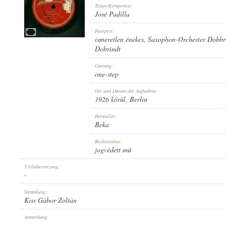
Texter/Komponist:
José Padilla
Interpret:
ismeretlen énekes
,
Saxophon-Orchester Dobbr
Dobrindt
1926 KÖRÜL
ERSCHEINUNGSJAHR:
Gattung:
one-step
Ort und Datum der Aufnahme:
1926 körül
, Berlin
Hersteller:
Beka
BEKA
HERSTELLER:
Rechtsstatus:
jogvédett mű
Titelübersetzung:
-
Sammlung:
Kiss Gábor Zoltán
B. 5446-II
PLATTENAUFNAHME:
Anmerkung:
-