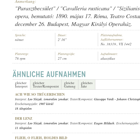
Anmerkung:
"Parasztbecsület" / "Cavalleria rusticana" / "Sizilian
opera, bemutató: 1890. május 17. Róma, Teatro Costan
december 26. Budapest, Magyar Királyi Operaház.
LEO SLEZAK
,
ISMERETLEN ZENÉSZ (ZONGORA)
Sprache:
Dauer:
Plattenaufnahme,
INTERPRET:
német
2' 16"
Aufklebernummer:
No. 38319., VX 1442
Plattentyp:
Plattengröße:
Aufnahmeart:
78 rpm
27 cm
akusztikus
gleicher
gleicher
gleiche
gleiches
Interpret
Texter/Komponist
Gattung
Jahr
ACH WIE SO TRÜGERISCHEN
Interpret:
Leo Slezak
,
ismeretlen zenekar
; Texter/Komponist:
Giuseppe Verdi
-
Johann Christo
Erscheinungsjahr:
1907 körül
18 Abspielen
DER LENZ
Interpret:
Leo Slezak
,
ismeretlen zenekar
; Texter/Komponist:
Eugen Hildach
; Erscheinungsjahr
11 Abspielen
FLIEH, O FLIEH, HOLDES BILD