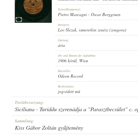
Texter/Komponist:
Pietro Mascagni
-
Oscar Berggruen
Interpret:
Leo Slezak
,
ismeretlen zenész (zongora)
1906 KÖRÜL
ERSCHEINUNGSJAHR:
Gattung:
ária
Ort und Datum der Aufnahme:
1906 körül
, Wien
Hersteller:
Odeon Record
ODEON RECORD
HERSTELLER:
Rechtsstatus:
jogvédett mű
Titelübersetzung:
Siciliana - Turiddu szerenádja a "Parasztbecsület" c. 
Sammlung:
Kiss Gábor Zoltán gyűjtemény
NO. 38319.
PLATTENAUFNAHME: