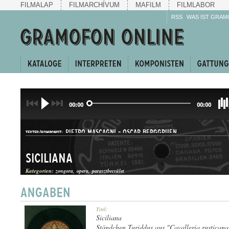
FILMALAP
FILMARCHÍVUM
MAFILM
FILMLABOR
RSS
WAS IST GRAM
00:00
00:00
PIETRO MASCAGNI
-
OSCAR BERGGRUEN
TEXTER/KOMPONIST:
Siciliana
Kategorien:
zongora
opera
parasztbecsület
ÁRIA
Titel:
GATTUNG:
Siciliana
Ständchen Turiddus aus "Cavalleria rusticana