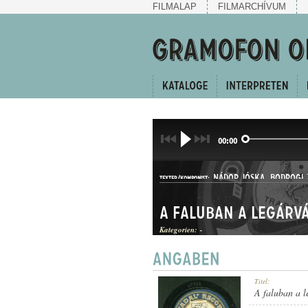
FILMALAP
FILMARCHÍVUM
00:00
NÁDOR JÓSKA
,
BODROGI 
TEXTER/KOMPONIST:
Kategorien:
-
HALLGATÓ ÉS CSÁRDÁS
Titel:
GATTUNG:
A faluban a l