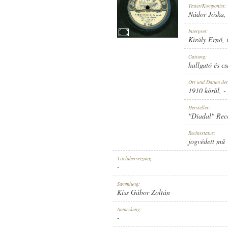
Texter/Komponist:
Nádor Jóska
,
Interpret:
Király Ernő
,
1910 KÖRÜL
Gattung:
ERSCHEINUNGSJAHR:
hallgató és c
Ort und Datum de
1910 körül
, -
Hersteller:
"Diadal" Rec
"DIADAL" RECORD
Rechtsstatus:
HERSTELLER:
jogvédett mű
Titelübersetzung:
-
Sammlung:
Kiss Gábor Zoltán
D 840
Anmerkung:
PLATTENAUFNAHME:
-