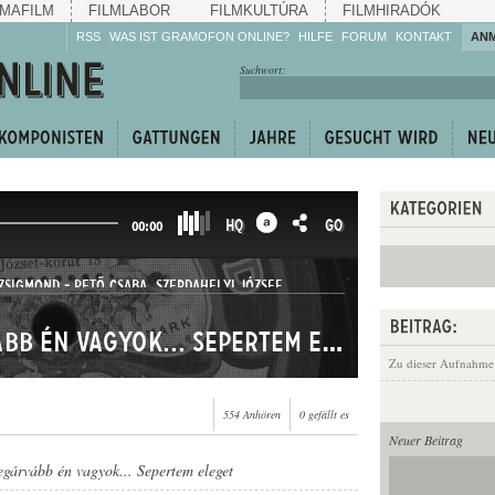
MAFILM
FILMLABOR
FILMKULTÚRA
FILMHIRADÓK
RSS
WAS IST GRAMOFON ONLINE?
HILFE
FORUM
KONTAKT
AN
Hören Sie zu!
Suchwort:
Machen Sie mit!
Reden Sie mit!
Empfehlen Sie
weiter!
HQ
GO
00:00
ZSIGMOND
-
PETŐ CSABA
,
SZERDAHELYI JÓZSEF
A faluban a legárvább én vagyok... Sepertem eleget
Zu dieser Aufnahme
554 Anhören
0 gefällt es
Neuer Beitrag
egárvább én vagyok... Sepertem eleget