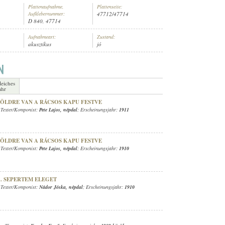
Plattenaufnahme,
Plattenseite:
Aufklebernummer:
47712/47714
D 840, 47714
Aufnahmeart:
Zustand:
akusztikus
jó
GÁNYZENEKAR
leiches
ahr
ZÖLDRE VAN A RÁCSOS KAPU FESTVE
 Texter/Komponist:
Pete Lajos
,
népdal
; Erscheinungsjahr:
1911
ZÖLDRE VAN A RÁCSOS KAPU FESTVE
 Texter/Komponist:
Pete Lajos
,
népdal
; Erscheinungsjahr:
1910
.. SEPERTEM ELEGET
 Texter/Komponist:
Nádor Jóska
,
népdal
; Erscheinungsjahr:
1910