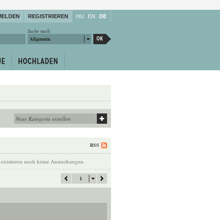
MELDEN
REGISTRIEREN
HU
EN
DE
Suche nach:
Allgemein
RSS
 existieren noch keine Anmerkungen.
1