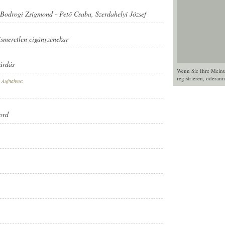
Bodrogi Zsigmond
-
Pető Csaba
,
Szerdahelyi József
ismeretlen cigányzenekar
sárdás
Wenn Sie Ihre Mein
registrieren
, oder
anm
r Aufnahme:
ord