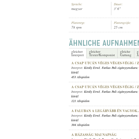
Sprache:
Dauer:
magyar
3' 6"
Plattentyp:
Plattengröße:
78 rpm
25 cm
KIRÁLY ERNŐ
,
ISMERETLEN CI
INTERPRET:
gleicher
gleicher
gleiche
g
Interpret
Texter/Komponist
Gattung
J
A CSAP UTCÁN VÉGES VÉGES-VÉGIG / 
Interpret:
Király Ernő
,
Farkas Pali cigányzenekara
;
körül
453 Abspielen
A CSAP UTCÁN VÉGES VÉGES-VÉGIG / 
Interpret:
Király Ernő
,
Farkas Pali cigányzenekara
;
körül
121 Abspielen
A FALUBAN A LEGÁRVÁBB ÉN VAGYOK.
Interpret:
Király Ernő
,
Farkas Pali cigányzenekara
;
körül
304 Abspielen
A HÁZASSÁG MAI NAPSÁG