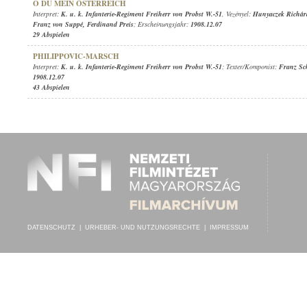
O DU MEIN ÖSTERREICH
Interpret:
K. u. k. Infanterie-Regiment Freiherr von Probst W.-51
, Vezényel:
Hunyaczek Richár
Franz von Suppé
,
Ferdinand Preis
; Erscheinungsjahr:
1908.12.07
29 Abspielen
PHILIPPOVIC-MARSCH
Interpret:
K. u. k. Infanterie-Regiment Freiherr von Probst W.-51
; Texter/Komponist:
Franz Sc
1908.12.07
43 Abspielen
DATENSCHUTZ
|
URHEBER- UND NUTZUNGSRECHTE
|
IMPRESSUM