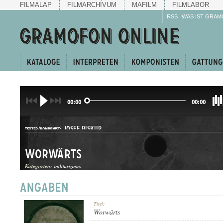
FILMALAP
FILMARCHÍVUM
MAFILM
FILMLABOR
RSS
WAS IST GRAM
00:00
00:00
JOSEF BISKUP
TEXTER/KOMPONIST:
Worwärts
Kategorien:
militarizmus
INDULÓ
Titel:
GATTUNG:
Worwärts