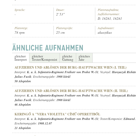
Sprache:
Dauer:
Plattenaufnahme,
-
2' 53"
Aufklebernummer:
D. 18281, 18281
Plattentyp:
Plattengröße:
Aufnahmeart:
78 rpm
25 cm
akusztikus
K. U. K. INFANTERIE-REGIMENT FREIHERR VON PROBST W.-51
, VEZÉNY
INTERPRET:
gleicher
gleicher
gleiche
gleiches
Interpret
Texter/Komponist
Gattung
Jahr
AUFZIEHEN UND ABLÖSEN DER BURG-HAUPTWACHE WIEN (I. TEIL)
Interpret:
K. u. k. Infanterie-Regiment Freiherr von Probst W.-51
, Vezényel:
Hunyaczek Richár
Julius Fucik
; Erscheinungsjahr:
1908 körül
50 Abspielen
AUFZIEHEN UND ABLÖSEN DER BURG-HAUPTWACHE WIEN (II. TEIL)
Interpret:
K. u. k. Infanterie-Regiment Freiherr von Probst W.-51
, Vezényel:
Hunyaczek Richár
Julius Fucik
; Erscheinungsjahr:
1908 körül
46 Abspielen
KERINGŐ A "VERA VIOLETTA" CÍMŰ OPERETTBŐL
Interpret:
K. u. k. Infanterie-Regiment Freiherr von Probst W.-51
; Texter/Komponist:
Edmund E
Erscheinungsjahr:
1908.12.07
21 Abspielen