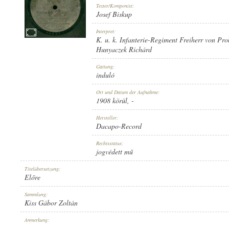
Texter/Komponist:
Josef Biskup
Interpret:
K. u. k. Infanterie-Regiment Freiherr von Pro
Hunyaczek Richárd
1908 KÖRÜL
ERSCHEINUNGSJAHR:
Gattung:
induló
Ort und Datum der Aufnahme:
1908 körül
, -
Hersteller:
Dacapo-Record
DACAPO-RECORD
HERSTELLER:
Rechtsstatus:
jogvédett mű
Titelübersetzung:
Előre
Sammlung:
Kiss Gábor Zoltán
D. 18281
PLATTENAUFNAHME:
Anmerkung:
-